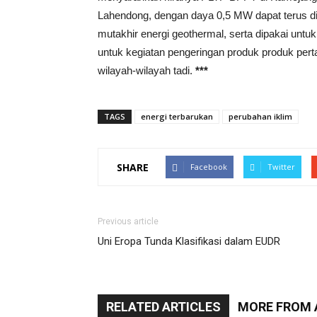
Lahendong, dengan daya 0,5 MW dapat terus di
mutakhir energi geothermal, serta dipakai untu
untuk kegiatan pengeringan produk produk pert
wilayah-wilayah tadi.
***
TAGS
energi terbarukan
perubahan iklim
SHARE
Facebook
Twitter
Previous article
Uni Eropa Tunda Klasifikasi dalam EUDR
RELATED ARTICLES
MORE FROM