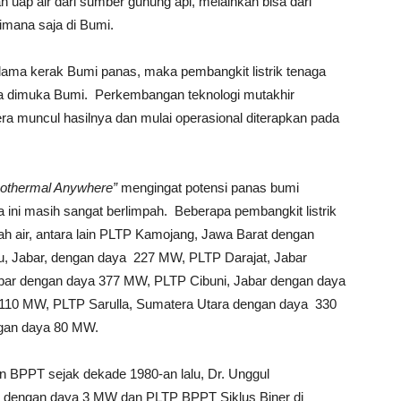
n uap air dari sumber gunung api, melainkan bisa dari
imana saja di Bumi.
lama kerak Bumi panas, maka pembangkit listrik tenaga
aja dimuka Bumi. Perkembangan teknologi mutakhir
ra muncul hasilnya dan mulai operasional diterapkan pada
othermal Anywhere”
mengingat potensi panas bumi
 ini masih sangat berlimpah. Beberapa pembangkit listrik
nah air, antara lain PLTP Kamojang, Jawa Barat dengan
 Jabar, dengan daya 227 MW, PLTP Darajat, Jabar
ar dengan daya 377 MW, PLTP Cibuni, Jabar dengan daya
10 MW, PLTP Sarulla, Sumatera Utara dengan daya 330
gan daya 80 MW.
an BPPT sejak dekade 1980-an lalu, Dr. Unggul
dengan daya 3 MW dan PLTP BPPT Siklus Biner di