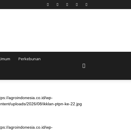
Umum
Perkebunan
tps://agroindonesia.co.id/wp-
ntent/uploads/2026/08/ikklan-ptpn-ke-22.jpg
tps://agroindonesia.co.id/wp-