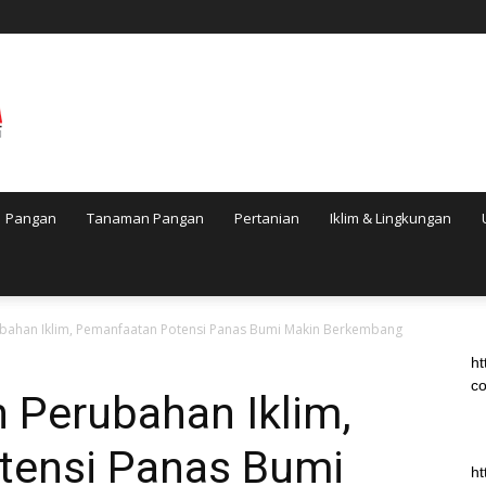
Pangan
Tanaman Pangan
Pertanian
Iklim & Lingkungan
ubahan Iklim, Pemanfaatan Potensi Panas Bumi Makin Berkembang
ht
co
 Perubahan Iklim,
tensi Panas Bumi
ht