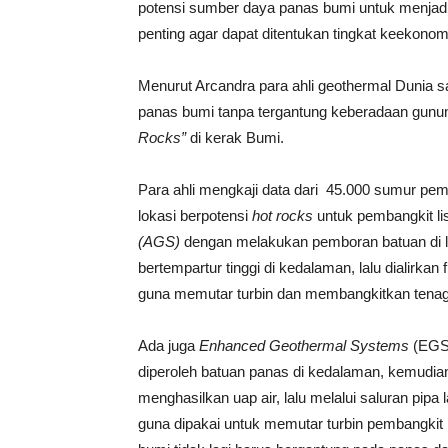
potensi sumber daya panas bumi untuk menjadi
penting agar dapat ditentukan tingkat keekono
Menurut Arcandra para ahli geothermal Dunia 
panas bumi tanpa tergantung keberadaan gunung
Rocks”
di kerak Bumi.
Para ahli mengkaji data dari 45.000 sumur pe
lokasi berpotensi
hot rocks
untuk pembangkit li
(AGS)
dengan melakukan pemboran batuan di l
bertempartur tinggi di kedalaman, lalu dialirka
guna memutar turbin dan membangkitkan tenaga 
Ada juga
Enhanced Geothermal Systems
(EGS)
diperoleh batuan panas di kedalaman, kemudia
menghasilkan uap air, lalu melalui saluran pipa
guna dipakai untuk memutar turbin pembangkit 