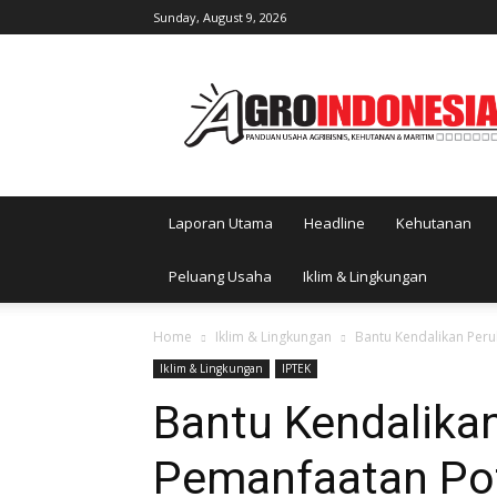
Sunday, August 9, 2026
AgroIndonesia
Laporan Utama
Headline
Kehutanan
Peluang Usaha
Iklim & Lingkungan
Home
Iklim & Lingkungan
Bantu Kendalikan Per
Iklim & Lingkungan
IPTEK
Bantu Kendalikan
Pemanfaatan Po