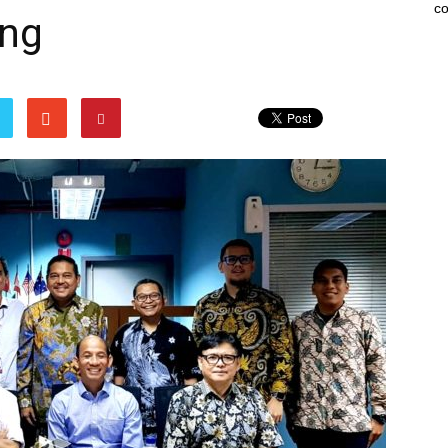
co
ng