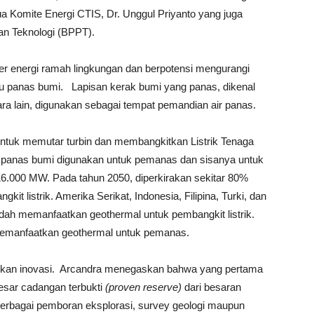
a Komite Energi CTIS, Dr. Unggul Priyanto yang juga
n Teknologi (BPPT).
 energi ramah lingkungan dan berpotensi mengurangi
u panas bumi. Lapisan kerak bumi yang panas, dikenal
ara lain, digunakan sebagai tempat pemandian air panas.
untuk memutar turbin dan membangkitkan Listrik Tenaga
i panas bumi digunakan untuk pemanas dan sisanya untuk
r 16.000 MW. Pada tahun 2050, diperkirakan sekitar 80%
t listrik. Amerika Serikat, Indonesia, Filipina, Turki, dan
dah memanfaatkan geothermal untuk pembangkit listrik.
 memanfaatkan geothermal untuk pemanas.
ukan inovasi. Arcandra menegaskan bahwa yang pertama
esar cadangan terbukti
(proven reserve)
dari besaran
Berbagai pemboran eksplorasi, survey geologi maupun