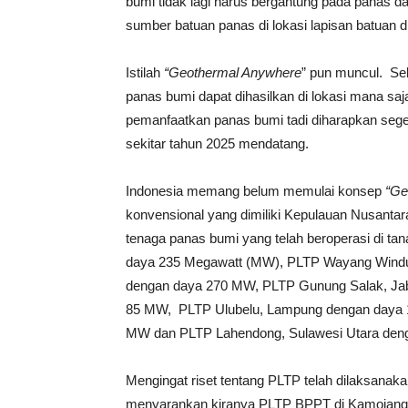
bumi tidak lagi harus bergantung pada panas da
sumber batuan panas di lokasi lapisan batuan d
Istilah
“Geothermal Anywhere
” pun muncul. Se
panas bumi dapat dihasilkan di lokasi mana s
pemanfaatkan panas bumi tadi diharapkan sege
sekitar tahun 2025 mendatang.
Indonesia memang belum memulai konsep
“Ge
konvensional yang dimiliki Kepulauan Nusantara
tenaga panas bumi yang telah beroperasi di ta
daya 235 Megawatt (MW), PLTP Wayang Windu,
dengan daya 270 MW, PLTP Gunung Salak, Jab
85 MW, PLTP Ulubelu, Lampung dengan daya 1
MW dan PLTP Lahendong, Sulawesi Utara den
Mengingat riset tentang PLTP telah dilaksanak
menyarankan kiranya PLTP BPPT di Kamojang 