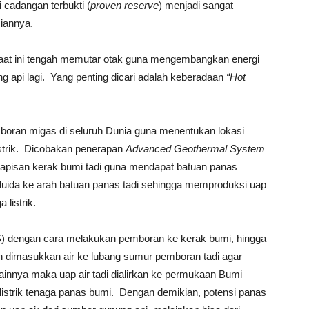
 cadangan terbukti (
proven reserve
) menjadi sangat
miannya.
saat ini tengah memutar otak guna mengembangkan energi
 api lagi. Yang penting dicari adalah keberadaan
“Hot
mboran migas di seluruh Dunia guna menentukan lokasi
strik. Dicobakan penerapan
Advanced Geothermal System
apisan kerak bumi tadi guna mendapat batuan panas
n fluida ke arah batuan panas tadi sehingga memproduksi uap
listrik.
 dengan cara melakukan pemboran ke kerak bumi, hingga
n dimasukkan air ke lubang sumur pemboran tadi agar
 lainnya maka uap air tadi dialirkan ke permukaan Bumi
listrik tenaga panas bumi. Dengan demikian, potensi panas