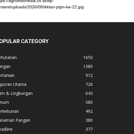
tps://agroindonesia.co.id/wp-
ntent/uploads/2026/08/ikklan-ptpn-ke-22.jpg
OPULAR CATEGORY
ehutanan
1650
angan
1380
rtanian
912
aporan Utama
726
lim & Lingkungan
643
mum
580
erkebunan
492
anaman Pangan
380
adline
377