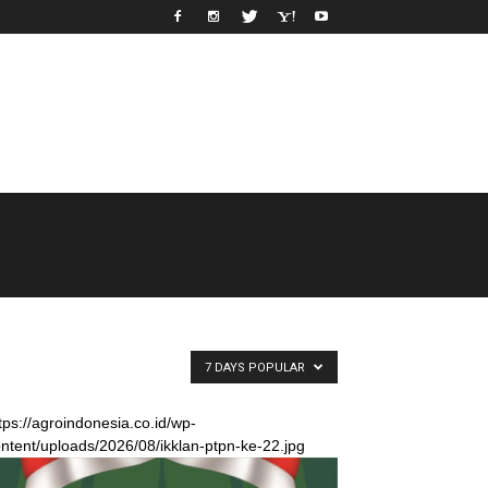
7 DAYS POPULAR
tps://agroindonesia.co.id/wp-
ntent/uploads/2026/08/ikklan-ptpn-ke-22.jpg