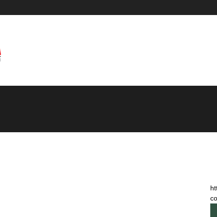
ht
co