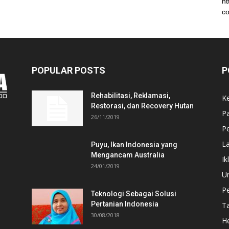
ht
co
POPULAR POSTS
P
Rehabilitasi, Reklamasi,
K
Restorasi, dan Recovery Hutan
P
26/11/2019
Pe
L
Puyu, Ikan Indonesia yang
Mengancam Australia
Ik
24/01/2019
U
P
Teknologi Sebagai Solusi
Pertanian Indonesia
T
30/08/2018
He