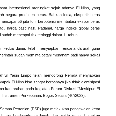
asar internasional meningkat sejak adanya El Nino, yang
ah negara produsen beras. Bahkan India, eksportir beras
 mencapai 56 juta ton, berpotensi membatasi ekspor beras
i, harga pasti naik. Padahal, harga indeks global beras
sudah mencapai titik tertinggi dalam 11 tahun.
ar kedua dunia, telah menyiapkan rencana darurat guna
merintah sudah meminta petani menanam padi hanya sekali
yahrul Yasin Limpo telah mendorong Pemda menyiapkan
pak El Nino bisa sangat berbahaya jika tidak diantisipasi
berikan arahan pada kegiatan Forum Diskusi “Meskipun El
si Instrumen Perkebunan, Bogor, Selasa (4/7/2023).
 Sarana Pertanian (PSP) juga melakukan pengawalan ketat
air harus berdasarkan wilayah dan waktu yang ditetapkan