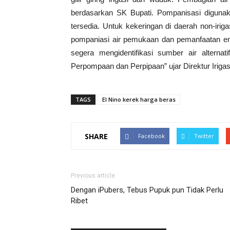
berdasarkan SK Bupati. Pompanisasi digun
tersedia. Untuk kekeringan di daerah non-iriga
pompaniasi air pemukaan dan pemanfaatan em
segera mengidentifikasi sumber air alterna
Perpompaan dan Perpipaan” ujar Direktur Irigas
TAGS
El Nino kerek harga beras
SHARE
Facebook
Twitter
Previous article
Dengan iPubers, Tebus Pupuk pun Tidak Perlu
Ribet