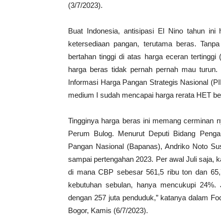
(3/7/2023).
Buat Indonesia, antisipasi El Nino tahun in
ketersediaan pangan, terutama beras. Tanpa
bertahan tinggi di atas harga eceran tertingg
harga beras tidak pernah pernah mau turun.
Informasi Harga Pangan Strategis Nasional (P
medium I sudah mencapai harga rerata HET be
Tingginya harga beras ini memang cerminan ny
Perum Bulog. Menurut Deputi Bidang Pen
Pangan Nasional (Bapanas), Andriko Noto Susa
sampai pertengahan 2023. Per awal Juli saja, k
di mana CBP sebesar 561,5 ribu ton dan 65,7 
kebutuhan sebulan, hanya mencukupi 24%. 
dengan 257 juta penduduk,” katanya dalam Fo
Bogor, Kamis (6/7/2023).