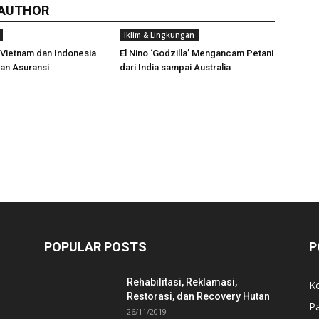
 AUTHOR
Iklim & Lingkungan
 Vietnam dan Indonesia
El Nino ‘Godzilla’ Mengancam Petani
an Asuransi
dari India sampai Australia
POPULAR POSTS
P
Rehabilitasi, Reklamasi,
K
Restorasi, dan Recovery Hutan
P
26/11/2019