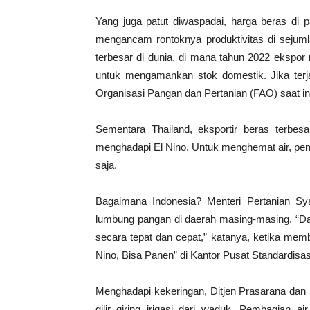
Yang juga patut diwaspadai, harga beras di p
mengancam rontoknya produktivitas di sejuml
terbesar di dunia, di mana tahun 2022 ekspor
untuk mengamankan stok domestik. Jika terjad
Organisasi Pangan dan Pertanian (FAO) saat ini 
Sementara Thailand, eksportir beras terbes
menghadapi El Nino. Untuk menghemat air, pe
saja.
Bagaimana Indonesia? Menteri Pertanian S
lumbung pangan di daerah masing-masing. “Dam
secara tepat dan cepat,” katanya, ketika mem
Nino, Bisa Panen” di Kantor Pusat Standardisa
Menghadapi kekeringan, Ditjen Prasarana dan
gilir giring irigasi dari waduk. Pembagian 