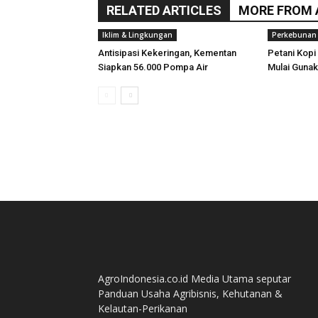
RELATED ARTICLES
MORE FROM
Iklim & Lingkungan
Perkebunan
Antisipasi Kekeringan, Kementan
Petani Kopi
Siapkan 56.000 Pompa Air
Mulai Gunak
AgroIndonesia.co.id Media Utama seputar
Panduan Usaha Agribisnis, Kehutanan &
Kelautan-Perikanan