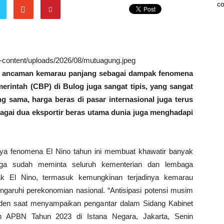
co
wp-content/uploads/2026/08/mutuagung.jpeg
ni ancaman kemarau panjang sebagai dampak fenomena
erintah (CBP) di Bulog juga sangat tipis, yang sangat
ang sama, harga beras di pasar internasional juga terus
bagai dua eksportir beras utama dunia juga menghadapi
ya fenomena El Nino tahun ini membuat khawatir banyak
uga sudah meminta seluruh kementerian dan lembaga
ak El Nino, termasuk kemungkinan terjadinya kemarau
aruhi perekonomian nasional. “Antisipasi potensi musim
siden saat menyampaikan pengantar dalam Sidang Kabinet
n APBN Tahun 2023 di Istana Negara, Jakarta, Senin