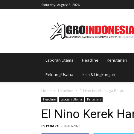
Saturday, August 8, 2026
AgroIndonesia
Laporan Utama
Headline
Kehutanan
Peluang Usaha
Iklim & Lingkungan
Home
Headline
El Nino Kerek Harga Beras
Headline
Laporan Utama
Pertanian
El Nino Kerek Ha
By
redaksi
-
10/07/2023