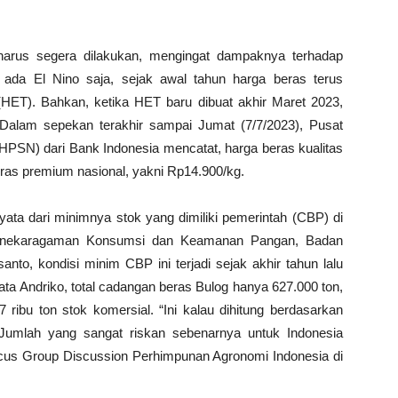
i harus segera dilakukan, mengingat dampaknya terhadap
 ada El Nino saja, sejak awal tahun harga beras terus
i (HET). Bahkan, ketika HET baru dibuat akhir Maret 2023,
 Dalam sepekan terakhir sampai Jumat (7/7/2023), Pusat
IHPSN) dari Bank Indonesia mencatat, harga beras kualitas
ras premium nasional, yakni Rp14.900/kg.
ata dari minimnya stok yang dimiliki pemerintah (CBP) di
ganekaragaman Konsumsi dan Keamanan Pangan, Badan
nto, kondisi minim CBP ini terjadi sejak akhir tahun lalu
ata Andriko, total cadangan beras Bulog hanya 627.000 ton,
ribu ton stok komersial. “Ini kalau dihitung berdasarkan
Jumlah yang sangat riskan sebenarnya untuk Indonesia
cus Group Discussion Perhimpunan Agronomi Indonesia di