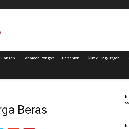
Pangan
Tanaman Pangan
Pertanian
Iklim & Lingkungan
ht
co
rga Beras
ht