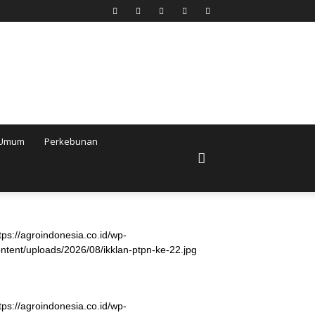
Umum
Perkebunan
tps://agroindonesia.co.id/wp-
ntent/uploads/2026/08/ikklan-ptpn-ke-22.jpg
tps://agroindonesia.co.id/wp-