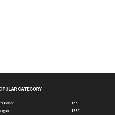
OPULAR CATEGORY
ehutanan
1650
angan
1380