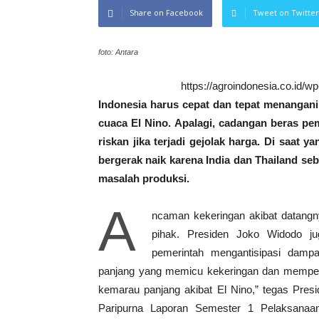
Share on Facebook
Tweet on Twitter
foto: Antara
https://agroindonesia.co.id/
Indonesia harus cepat dan tepat menanga
cuaca El Nino. Apalagi, cadangan beras pem
riskan jika terjadi gejolak harga. Di saat y
bergerak naik karena India dan Thailand se
masalah produksi.
A
ncaman kekeringan akibat datangn
pihak. Presiden Joko Widodo j
pemerintah mengantisipasi damp
panjang yang memicu kekeringan dan mempeng
kemarau panjang akibat El Nino,” tegas Pre
Paripurna Laporan Semester 1 Pelaksanaa