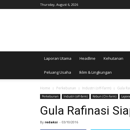
Thursday, August 6, 2026
AgroIndonesia
Laporan Utama
Headline
Kehutanan
Peluang Usaha
Iklim & Lingkungan
Home
Perkebunan
Industri (off-farm)
Gula Ra
Perkebunan
Industri (off-farm)
Kebun (On-Farm)
Lapor
Gula Rafinasi Si
By
redaksi
-
03/10/2016