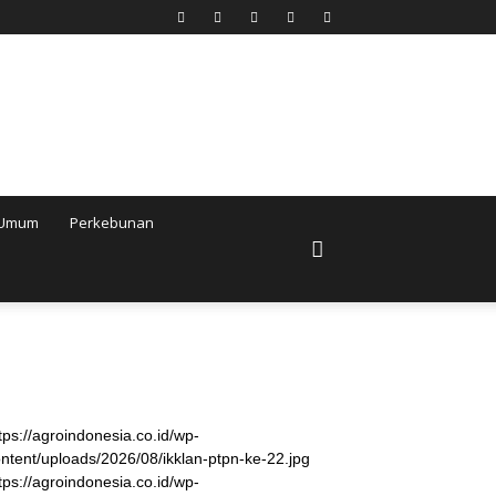
Umum
Perkebunan
tps://agroindonesia.co.id/wp-
ntent/uploads/2026/08/ikklan-ptpn-ke-22.jpg
tps://agroindonesia.co.id/wp-