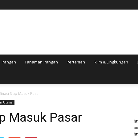
Pangan
Tanaman Pangan
Pertanian
Iklim & Lingkungan
finasi Siap Masuk Pasar
an Utama
ap Masuk Pasar
ht
co
ht