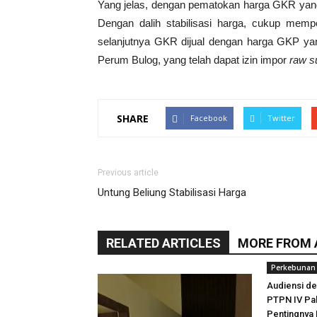
Yang jelas, dengan pematokan harga GKR yang 
Dengan dalih stabilisasi harga, cukup memp
selanjutnya GKR dijual dengan harga GKP yang
Perum Bulog, yang telah dapat izin impor
raw s
SHARE
Facebook
Twitter
Previous article
Untung Beliung Stabilisasi Harga
RELATED ARTICLES
MORE FROM
Perkebunan
Audiensi d
PTPN IV Pa
Pentingnya 