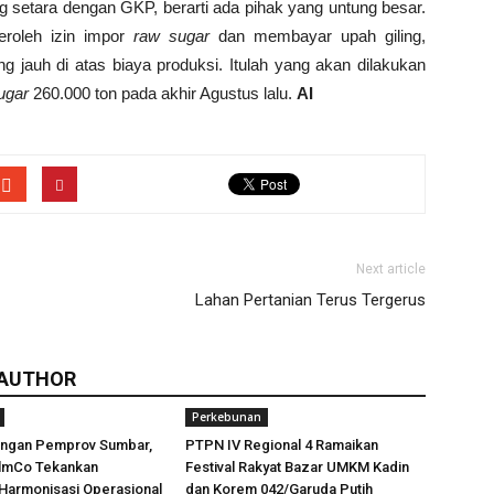
setara dengan GKP, berarti ada pihak yang untung besar.
eroleh izin impor
raw sugar
dan membayar upah giling,
 jauh di atas biaya produksi. Itulah yang akan dilakukan
ugar
260.000 ton pada akhir Agustus lalu.
AI
Next article
Lahan Pertanian Terus Tergerus
 AUTHOR
Perkebunan
engan Pemprov Sumbar,
PTPN IV Regional 4 Ramaikan
lmCo Tekankan
Festival Rakyat Bazar UMKM Kadin
Harmonisasi Operasional
dan Korem 042/Garuda Putih