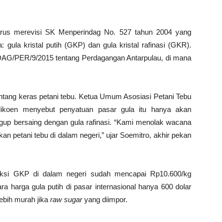
harus merevisi SK Menperindag No. 527 tahun 2004 yang
 gula kristal putih (GKP) dan gula kristal rafinasi (GKR).
DAG/PER/9/2015 tentang Perdagangan Antarpulau, di mana
entang keras petani tebu. Ketua Umum Asosiasi Petani Tebu
ikoen menyebut penyatuan pasar gula itu hanya akan
gup bersaing dengan gula rafinasi. “Kami menolak wacana
n petani tebu di dalam negeri,” ujar Soemitro, akhir pekan
duksi GKP di dalam negeri sudah mencapai Rp10.600/kg
harga gula putih di pasar internasional hanya 600 dolar
lebih murah jika
raw sugar
yang diimpor.