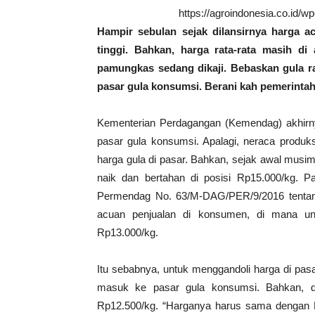
https://agroindonesia.co.id/
Hampir sebulan sejak dilansirnya harga a
tinggi. Bahkan, harga rata-rata masih di
pamungkas sedang dikaji. Bebaskan gula raf
pasar gula konsumsi. Berani kah pemerinta
Kementerian Perdagangan (Kemendag) akhir
pasar gula konsumsi. Apalagi, neraca produks
harga gula di pasar. Bahkan, sejak awal musi
naik dan bertahan di posisi Rp15.000/kg. 
Permendag No. 63/M-DAG/PER/9/2016 tentang
acuan penjualan di konsumen, di mana un
Rp13.000/kg.
Itu sebabnya, untuk menggandoli harga di pas
masuk ke pasar gula konsumsi. Bahkan, di
Rp12.500/kg. “Harganya harus sama dengan R