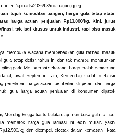
wp-content/uploads/2026/08/mutuagung.jpeg
cuan tujuh komoditas pangan, harga gula tetap stabil
 atas harga acuan penjualan Rp13.000/kg. Kini, jurus
inasi, tak lagi khusus untuk industri, tapi bisa masuk
h?
nya membuka wacana membebaskan gula rafinasi masuk
i gula tetap defisit tahun ini dan tak mampu menurunkan
m giling pada Mei sampai sekarang, harga malah cenderung
Padahal, awal September lalu, Kemendag sudah melansir
 penetapan harga acuan pembelian di petani dan harga
tuk gula harga acuan penjualan di konsumen dipatok
ar, Mendag Enggartiasto Lukita siap membuka gula rafinasi
a mematok harga gula rafinasi ini lebih murah, yakni
p12.500/kg dan ditempel, dicetak dalam kemasan,” kata