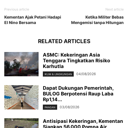
Previous article
Next article
Kementan Ajak Petani Hadapi
Ketika Militer Bebas
El Nino Bersama
Mengemisi tanpa Hitungan
RELATED ARTICLES
ASMC: Kekeringan Asia
Tenggara Tingkatkan Risiko
Karhutla
04/08/2026
IKLIM & LINGKUNGAN
Dapat Dukungan Pemerintah,
BULOG Berpotensi Raup Laba
Rp1,14...
03/08/2026
PANGAN
Antisipasi Kekeringan, Kementan
Siapkan 56.000 Pompa Air