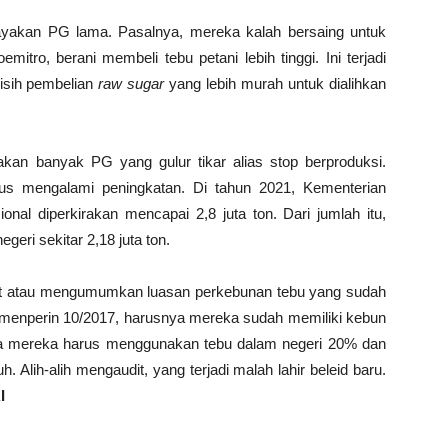
ayakan PG lama. Pasalnya, mereka kalah bersaing untuk
itro, berani membeli tebu petani lebih tinggi. Ini terjadi
lisih pembelian
raw sugar
yang lebih murah untuk dialihkan
r akan banyak PG yang gulur tikar alias stop berproduksi.
rus mengalami peningkatan. Di tahun 2021, Kementerian
l diperkirakan mencapai 2,8 juta ton. Dari jumlah itu,
geri sekitar 2,18 juta ton.
dit atau mengumumkan luasan perkebunan tebu yang sudah
rmenperin 10/2017, harusnya mereka sudah memiliki kebun
ama mereka harus menggunakan tebu dalam negeri 20% dan
 Alih-alih mengaudit, yang terjadi malah lahir beleid baru.
I