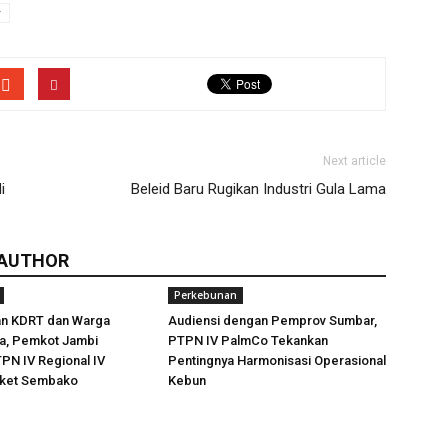
r
Next article
i
Beleid Baru Rugikan Industri Gula Lama
 AUTHOR
Perkebunan
an KDRT dan Warga
Audiensi dengan Pemprov Sumbar,
ra, Pemkot Jambi
PTPN IV PalmCo Tekankan
PN IV Regional IV
Pentingnya Harmonisasi Operasional
aket Sembako
Kebun