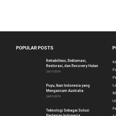
POPULAR POSTS
P
Rehabilitasi, Reklamasi,
K
Restorasi, dan Recovery Hutan
P
26/11/2019
Pe
L
Puyu, Ikan Indonesia yang
Mengancam Australia
Ik
24/01/2019
U
P
Teknologi Sebagai Solusi
Pertanian Indonesia