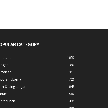
OPULAR CATEGORY
ehutanan
1650
angan
1380
rtanian
912
aporan Utama
726
lim & Lingkungan
643
mum
580
erkebunan
491