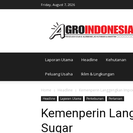
Friday, August 7, 2026
AgroIndonesia
Laporan Utama
Headline
Kehutanan
Peluang Usaha
Iklim & Lingkungan
Home
Headline
Kemenperin Langgengkan Impor
Headline
Laporan Utama
Perkebunan
Pertanian
Kemenperin Lan
Sugar