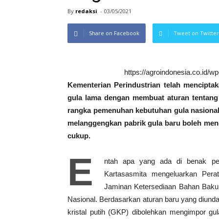
By
redaksi
-
03/05/2021
Share on Facebook
Tweet on Twitter
https://agroindonesia.co.id/
Kementerian Perindustrian telah mencipta
gula lama dengan membuat aturan tentang 
rangka pemenuhan kebutuhan gula nasional
melanggengkan pabrik gula baru boleh me
cukup.
E
ntah apa yang ada di benak pem
Kartasasmita mengeluarkan Perat
Jaminan Ketersediaan Bahan Baku
Nasional. Berdasarkan aturan baru yang diundan
kristal putih (GKP) dibolehkan mengimpor gul