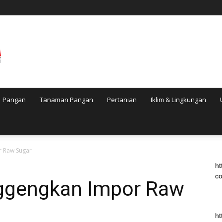
Pangan
Tanaman Pangan
Pertanian
Iklim & Lingkungan
 Raw Sugar
ht
co
ggengkan Impor Raw
ht