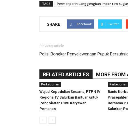
TAGS
Permenperin Langgengkan impor raw suga
SHARE
Facebook
Twitter
Previous article
Polisi Bongkar Penyelewengan Pupuk Bersubsid
RELATED ARTICLES
MORE FROM
Perkebunan
Perkebunan
Wujud Kepedulian Sesama, PTPN IV
Bantu Korb
Regional IV Salurkan Bantuan untuk
Prasejahte
Pengobatan Putri Karyawan
Bersama PT
Pemanen
Salurkan P