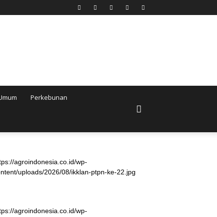
Umum
Perkebunan
tps://agroindonesia.co.id/wp-
ntent/uploads/2026/08/ikklan-ptpn-ke-22.jpg
tps://agroindonesia.co.id/wp-