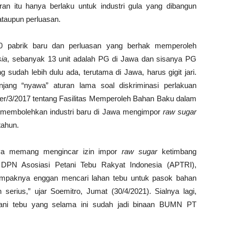
ran itu hanya berlaku untuk industri gula yang dibangun
 ataupun perluasan.
0 pabrik baru dan perluasan yang berhak memperoleh
sia
, sebanyak 13 unit adalah PG di Jawa dan sisanya PG
sudah lebih dulu ada, terutama di Jawa, harus gigit jari.
njang “nyawa” aturan lama soal diskriminasi perlakuan
er/3/2017 tentang Fasilitas Memperoleh Bahan Baku dalam
i membolehkan industri baru di Jawa mengimpor
raw sugar
tahun.
knya memang mengincar izin impor
raw sugar
ketimbang
 DPN Asosiasi Petani Tebu Rakyat Indonesia (APTRI),
nampaknya enggan mencari lahan tebu untuk pasok bahan
 serius,” ujar Soemitro, Jumat (30/4/2021). Sialnya lagi,
ani tebu yang selama ini sudah jadi binaan BUMN PT