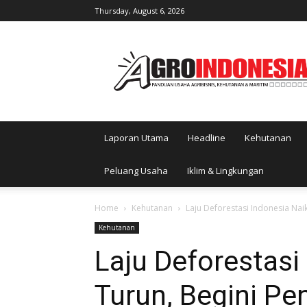
Thursday, August 6, 2026
AgroIndonesia
Laporan Utama
Headline
Kehutanan
Peluang Usaha
Iklim & Lingkungan
Home
Kehutanan
Laju Deforestasi Indonesia Nai
Kehutanan
Laju Deforestasi
Turun, Begini Pe