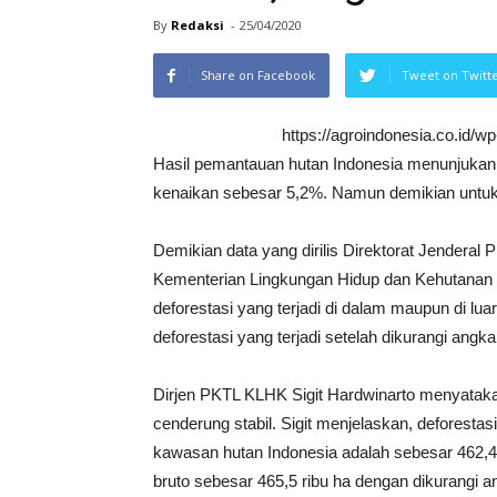
By
Redaksi
-
25/04/2020
Share on Facebook
Tweet on Twitt
https://agroindonesia.co.id/
Hasil pemantauan hutan Indonesia menunjukan s
kenaikan sebesar 5,2%. Namun demikian untuk d
Demikian data yang dirilis Direktorat Jenderal
Kementerian Lingkungan Hidup dan Kehutanan (
deforestasi yang terjadi di dalam maupun di lu
deforestasi yang terjadi setelah dikurangi angka
Dirjen PKTL KLHK Sigit Hardwinarto menyatakan 
cenderung stabil. Sigit menjelaskan, deforestas
kawasan hutan Indonesia adalah sebesar 462,4 r
bruto sebesar 465,5 ribu ha dengan dikurangi an