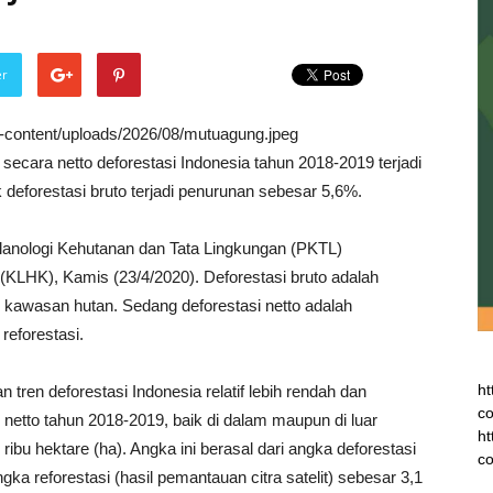
er
wp-content/uploads/2026/08/mutuagung.jpeg
ecara netto deforestasi Indonesia tahun 2018-2019 terjadi
eforestasi bruto terjadi penurunan sebesar 5,6%.
 Planologi Kehutanan dan Tata Lingkungan (PKTL)
KLHK), Kamis (23/4/2020). Deforestasi bruto adalah
ar kawasan hutan. Sedang deforestasi netto adalah
 reforestasi.
ht
tren deforestasi Indonesia relatif lebih rendah dan
co
i netto tahun 2018-2019, baik di dalam maupun di luar
ht
ibu hektare (ha). Angka ini berasal dari angka deforestasi
co
gka reforestasi (hasil pemantauan citra satelit) sebesar 3,1