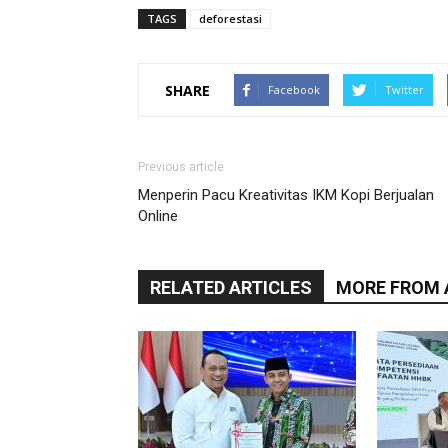
TAGS
deforestasi
SHARE
Facebook
Twitter
Previous article
Menperin Pacu Kreativitas IKM Kopi Berjualan
Online
RELATED ARTICLES
MORE FROM