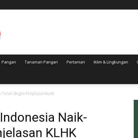
Pangan
Tanaman Pangan
Pertanian
Iklim & Lingkungan
k-Turun, Begini Penjelasan KLHK
 Indonesia Naik-
njelasan KLHK