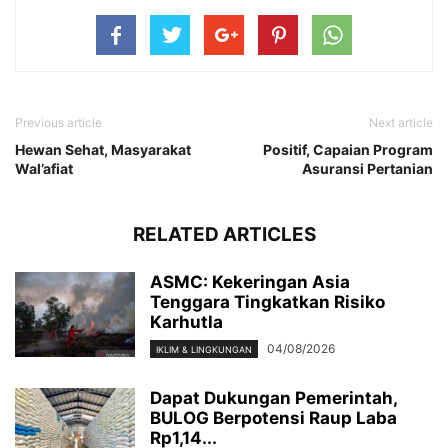
Previous article
Next article
Hewan Sehat, Masyarakat
Positif, Capaian Program
Wal’afiat
Asuransi Pertanian
RELATED ARTICLES
ASMC: Kekeringan Asia
Tenggara Tingkatkan Risiko
Karhutla
04/08/2026
IKLIM & LINGKUNGAN
Dapat Dukungan Pemerintah,
BULOG Berpotensi Raup Laba
Rp1,14...