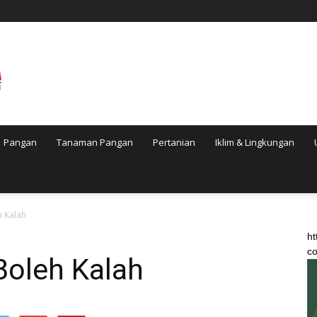
Pangan
Tanaman Pangan
Pertanian
Iklim & Lingkungan
h Kalah
ht
co
Boleh Kalah