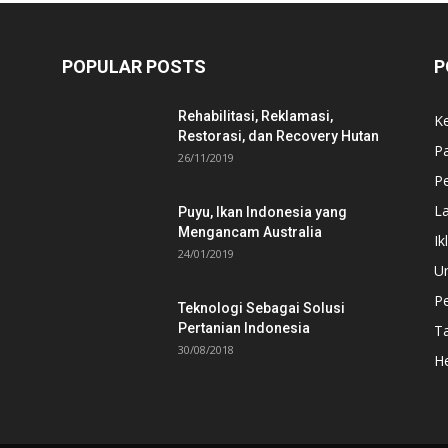
POPULAR POSTS
P
Rehabilitasi, Reklamasi,
K
Restorasi, dan Recovery Hutan
P
26/11/2019
Pe
L
Puyu, Ikan Indonesia yang
Mengancam Australia
Ik
24/01/2019
U
P
Teknologi Sebagai Solusi
Pertanian Indonesia
T
30/08/2018
He