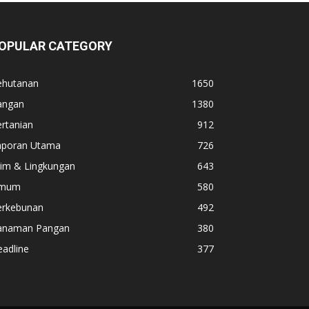
OPULAR CATEGORY
ehutanan
1650
angan
1380
rtanian
912
aporan Utama
726
lim & Lingkungan
643
mum
580
erkebunan
492
anaman Pangan
380
adline
377