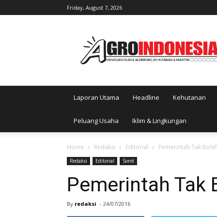
Friday, August 7, 2026
AgroIndonesia
Laporan Utama
Headline
Kehutanan
Peluang Usaha
Iklim & Lingkungan
Home
Redaksi
Editorial
Pemerintah Tak Bole
Redaksi
Editorial
Sorot
Pemerintah Tak 
By
redaksi
-
24/07/2016