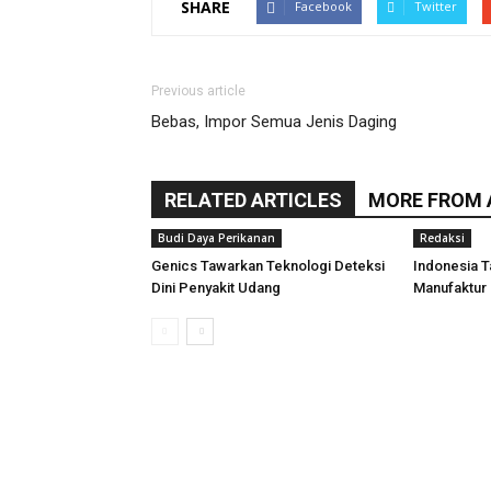
SHARE
Facebook
Twitter
Previous article
Bebas, Impor Semua Jenis Daging
RELATED ARTICLES
MORE FROM
Budi Daya Perikanan
Redaksi
Genics Tawarkan Teknologi Deteksi
Indonesia T
Dini Penyakit Udang
Manufaktur 