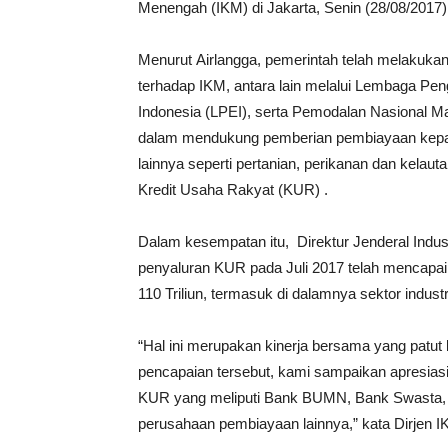
Menengah (IKM) di Jakarta, Senin (28/08/2017)
Menurut
Airlangga,
pemerintah telah melakuka
terhadap IKM, antara lain melalui Lembaga Pe
Indonesia (LPEI), serta Pemodalan Nasional Ma
dalam mendukung pemberian pembiayaan kepada
lainnya seperti pertanian, perikanan dan kelau
Kredit Usaha Rakyat (KUR) .
Dalam kesempatan itu, Direktur Jenderal Indus
penyaluran KUR pada Juli 2017 telah mencapai 
110 Triliun, termasuk di dalamnya sektor indust
“Hal ini merupakan kinerja bersama yang patut 
pencapaian tersebut, kami sampaikan apresia
KUR yang meliputi Bank BUMN, Bank Swasta, 
perusahaan pembiayaan lainnya,” kata Dirjen I