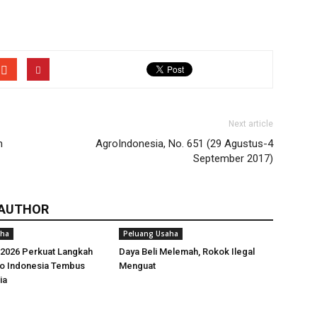
Next article
n
AgroIndonesia, No. 651 (29 Agustus-4
September 2017)
 AUTHOR
aha
Peluang Usaha
026 Perkuat Langkah
Daya Beli Melemah, Rokok Ilegal
ro Indonesia Tembus
Menguat
ia