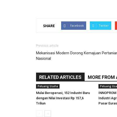
SHARE
Facebook
Twitter
Previous article
Mekanisasi Modern Dorong Kemajuan Pertania
Nasional
RELATED ARTICLES
MORE FROM
Peluang Usaha
Peluang Us
Mulai Beroperasi, 152 Industri Baru
INNOPROM 2
dengan Nilai Investasi Rp 157,6
Industri Ag
Triliun
Pasar Euras