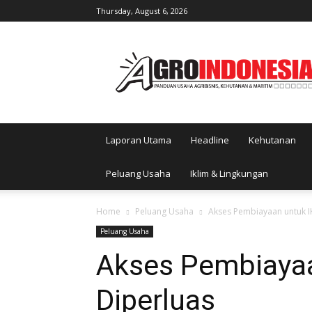
Thursday, August 6, 2026
AgroIndonesia
Laporan Utama
Headline
Kehutanan
Peluang Usaha
Iklim & Lingkungan
Home
Peluang Usaha
Akses Pembiayaan untuk I
Peluang Usaha
Akses Pembiayaa
Diperluas