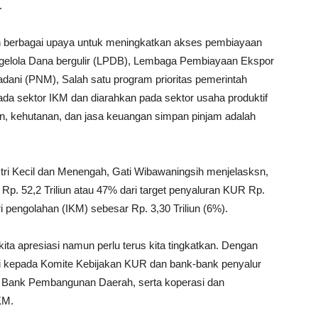
.
n berbagai upaya untuk meningkatkan akses pembiayaan
ngelola Dana bergulir (LPDB), Lembaga Pembiayaan Ekspor
dani (PNM), Salah satu program prioritas pemerintah
 sektor IKM dan diarahkan pada sektor usaha produktif
tan, kehutanan, dan jasa keuangan simpan pinjam adalah
tri Kecil dan Menengah, Gati Wibawaningsih menjelasksn,
Rp. 52,2 Triliun atau 47% dari target penyaluran KUR Rp.
ri pengolahan (IKM) sebesar Rp. 3,30 Triliun (6%).
kita apresiasi namun perlu terus kita tingkatkan. Dengan
si kepada Komite Kebijakan KUR dan bank-bank penyalur
Bank Pembangunan Daerah, serta koperasi dan
KM.