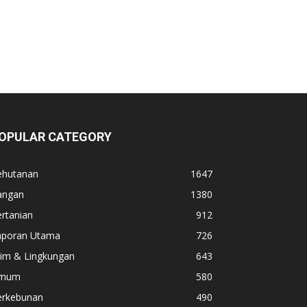
OPULAR CATEGORY
ehutanan
1647
angan
1380
rtanian
912
aporan Utama
726
lim & Lingkungan
643
mum
580
erkebunan
490