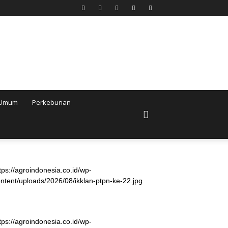
Umum
Perkebunan
tps://agroindonesia.co.id/wp-
ntent/uploads/2026/08/ikklan-ptpn-ke-22.jpg
tps://agroindonesia.co.id/wp-