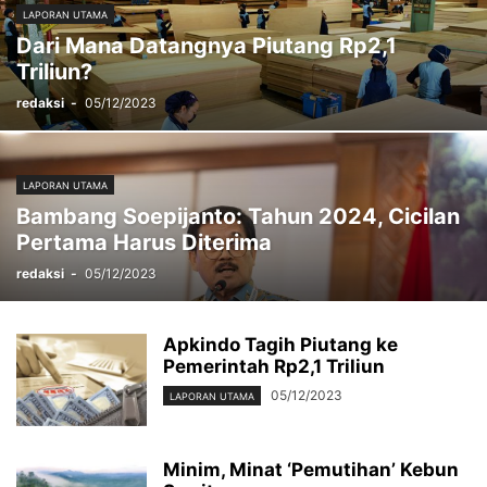
LAPORAN UTAMA
Dari Mana Datangnya Piutang Rp2,1
Triliun?
redaksi
-
05/12/2023
LAPORAN UTAMA
Bambang Soepijanto: Tahun 2024, Cicilan
Pertama Harus Diterima
redaksi
-
05/12/2023
Apkindo Tagih Piutang ke
Pemerintah Rp2,1 Triliun
05/12/2023
LAPORAN UTAMA
Minim, Minat ‘Pemutihan’ Kebun