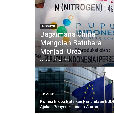
AGROKIMIA
Bagaimana China
Mengolah Batubara
Menjadi Urea
redaksi
-
21/04/2026
HEADLINE
Komisi Eropa Batalkan Penundaan EUD
Ajukan Penyederhanaan Aturan