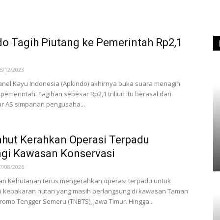
o Tagih Piutang ke Pemerintah Rp2,1
5/12/2023
anel Kayu Indonesia (Apkindo) akhirnya buka suara menagih
 pemerintah. Tagihan sebesar Rp2,1 triliun itu berasal dari
ar AS simpanan pengusaha...
hut Kerahkan Operasi Terpadu
ngi Kawasan Konservasi
7/08/2026
an Kehutanan terus mengerahkan operasi terpadu untuk
 kebakaran hutan yang masih berlangsung di kawasan Taman
romo Tengger Semeru (TNBTS), Jawa Timur. Hingga...