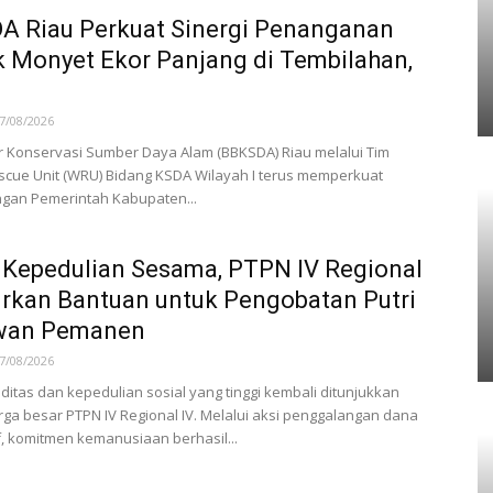
A Riau Perkuat Sinergi Penanganan
k Monyet Ekor Panjang di Tembilahan,
7/08/2026
r Konservasi Sumber Daya Alam (BBKSDA) Riau melalui Tim
escue Unit (WRU) Bidang KSDA Wilayah I terus memperkuat
ngan Pemerintah Kabupaten...
Kepedulian Sesama, PTPN IV Regional
urkan Bantuan untuk Pengobatan Putri
wan Pemanen
7/08/2026
iditas dan kepedulian sosial yang tinggi kembali ditunjukkan
rga besar PTPN IV Regional IV. Melalui aksi penggalangan dana
f, komitmen kemanusiaan berhasil...