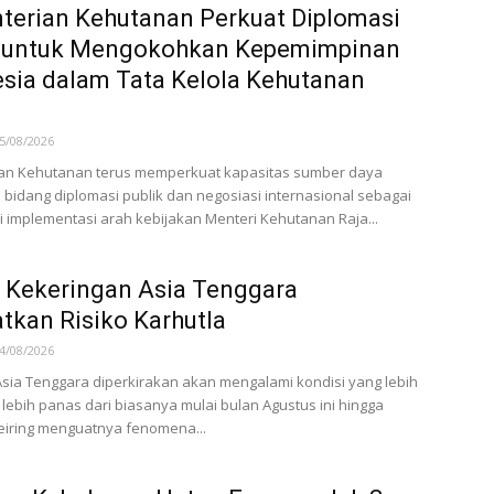
erian Kehutanan Perkuat Diplomasi
k untuk Mengokohkan Kepemimpinan
sia dalam Tata Kelola Kehutanan
5/08/2026
an Kehutanan terus memperkuat kapasitas sumber daya
 bidang diplomasi publik dan negosiasi internasional sebagai
i implementasi arah kebijakan Menteri Kehutanan Raja...
 Kekeringan Asia Tenggara
tkan Risiko Karhutla
4/08/2026
ia Tenggara diperkirakan akan mengalami kondisi yang lebih
 lebih panas dari biasanya mulai bulan Agustus ini hingga
eiring menguatnya fenomena...