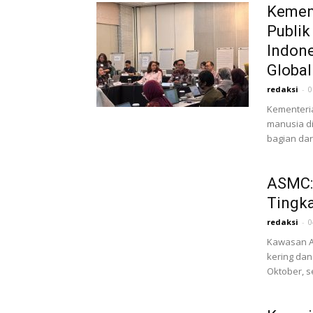
Kement
Publi
Indone
Global
redaksi
-
0
Kementeri
manusia di
bagian dar
ASMC:
Tingka
redaksi
-
0
Kawasan As
kering dan
Oktober, s