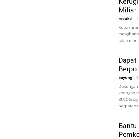
Kerugi
Miliar
redaksi
-
0
Kebakaran 
menghantam
telah meni
Dapat
Berpot
buyung
-
0
Dukungan 
keringana
BULOG diya
berpotensi.
Bantu 
Pemko