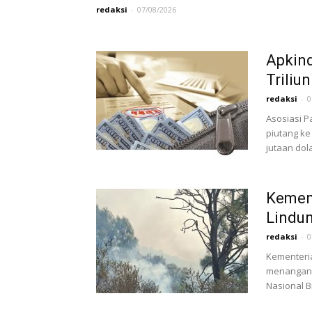
redaksi
-
07/08/2026
Apkind
Triliun
redaksi
-
0
Asosiasi P
piutang ke
jutaan dol
Kemen
Lindu
redaksi
-
0
Kementeri
menangani
Nasional B