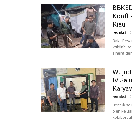
BBKSD
Konfli
Riau
redaksi
-
0
Balai Besa
Wildlife R
sinergi de
Wujud 
IV Sal
Karya
redaksi
-
0
Bentuk sol
oleh kelua
kolaborati