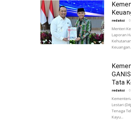
Kemenh
Keuan
redaksi
-
0
Menteri Ke
Laporan H
Kehutanan
Keuangan..
Kemen
GANIS
Tata K
redaksi
-
0
Kementeria
Lestari (D
Tenaga Te
Kayu...