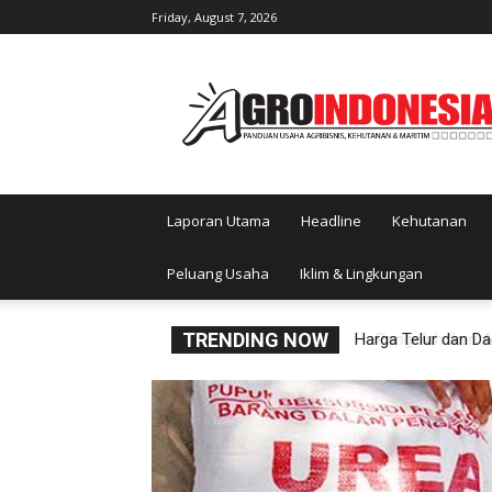
Friday, August 7, 2026
AgroIndonesia
Laporan Utama
Headline
Kehutanan
Peluang Usaha
Iklim & Lingkungan
TRENDING NOW
Pengolah Ikan Asa