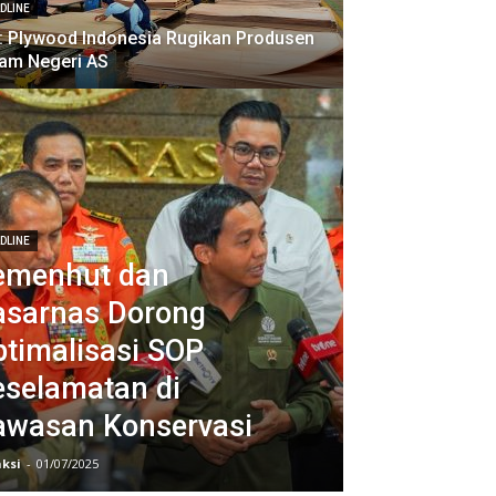
DLINE
: Plywood Indonesia Rugikan Produsen
am Negeri AS
DLINE
emenhut dan
asarnas Dorong
ptimalisasi SOP
eselamatan di
awasan Konservasi
ksi
-
01/07/2025