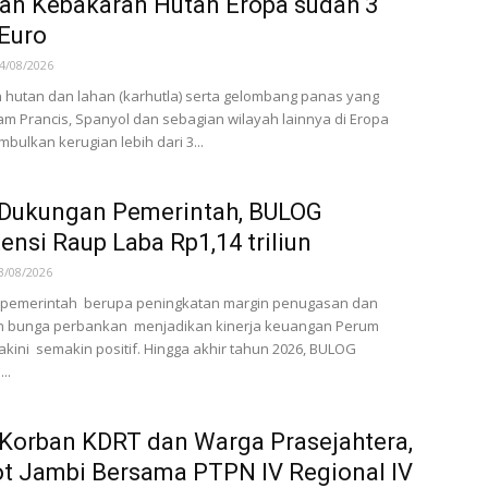
an Kebakaran Hutan Eropa sudah 3
 Euro
4/08/2026
hutan dan lahan (karhutla) serta gelombang panas yang
 Prancis, Spanyol dan sebagian wilayah lainnya di Eropa
mbulkan kerugian lebih dari 3...
 Dukungan Pemerintah, BULOG
ensi Raup Laba Rp1,14 triliun
3/08/2026
pemerintah berupa peningkatan margin penugasan dan
n bunga perbankan menjadikan kinerja keuangan Perum
kini semakin positif. Hingga akhir tahun 2026, BULOG
..
Korban KDRT dan Warga Prasejahtera,
t Jambi Bersama PTPN IV Regional IV