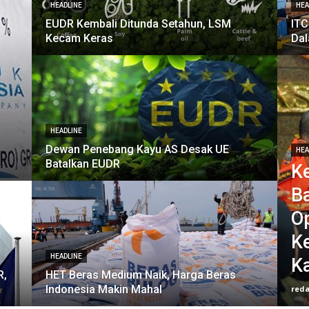
HEADLINE
HEA
EUDR Kembali Ditunda Setahun, LSM
ITC
Kecam Keras
Dal
HEADLINE
Dewan Penebang Kayu AS Desak UE
HEA
Batalkan EUDR
K
B
O
K
HEADLINE
K
R,
HET Beras Medium Naik, Harga Beras
Indonesia Makin Mahal
reda