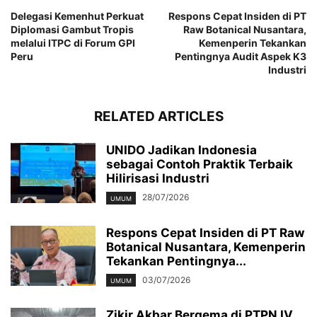
Delegasi Kemenhut Perkuat
Respons Cepat Insiden di PT
Diplomasi Gambut Tropis
Raw Botanical Nusantara,
melalui ITPC di Forum GPI
Kemenperin Tekankan
Peru
Pentingnya Audit Aspek K3
Industri
RELATED ARTICLES
UNIDO Jadikan Indonesia
sebagai Contoh Praktik Terbaik
Hilirisasi Industri
28/07/2026
UMUM
Respons Cepat Insiden di PT Raw
Botanical Nusantara, Kemenperin
Tekankan Pentingnya...
03/07/2026
UMUM
Zikir Akbar Bergema di PTPN IV