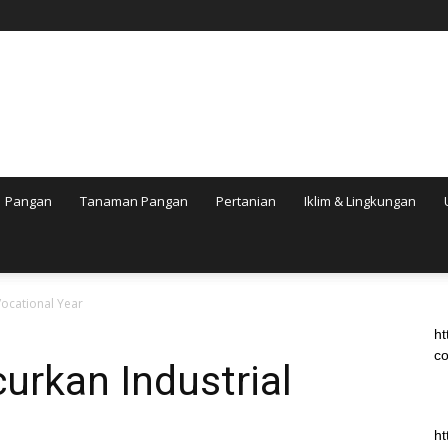
Pangan
Tanaman Pangan
Pertanian
Iklim & Lingkungan
Vocational Year
ht
co
urkan Industrial
ht