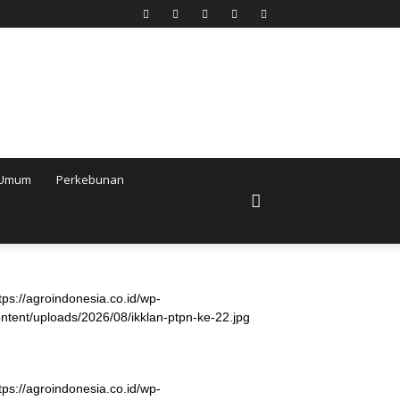
Umum
Perkebunan
tps://agroindonesia.co.id/wp-
ntent/uploads/2026/08/ikklan-ptpn-ke-22.jpg
tps://agroindonesia.co.id/wp-