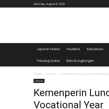
Saturday, August 8, 2026
AgroIndonesia
Laporan Utama
Headline
Kehutanan
Peluang Usaha
Iklim & Lingkungan
Home
Umum
Kemenperin Luncurkan Industrial 
Umum
Kemenperin Lunc
Vocational Year