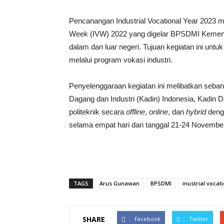
Pencanangan Industrial Vocational Year 2023 m
Week (IVW) 2022 yang digelar BPSDMI Kemenpe
dalam dan luar negeri. Tujuan kegiatan ini un
melalui program vokasi industri.
Penyelenggaraan kegiatan ini melibatkan seban
Dagang dan Industri (Kadin) Indonesia, Kadin D
politeknik secara
offline
,
online
, dan
hybrid
denga
selama empat hari dari tanggal 21-24 Novemb
TAGS
Arus Gunawan
BPSDMI
inustrial vocat
SHARE
Facebook
Twitter