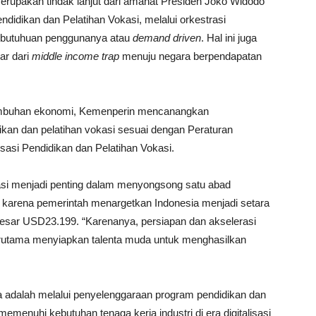
erupakan tindak lanjut dari amanat Presiden Joko Widodo
idikan dan Pelatihan Vokasi, melalui orkestrasi
ebutuhuan penggunanya atau
demand driven
. Hal ini juga
ar dari
middle income trap
menuju negara berpendapatan
tumbuhan ekonomi, Kemenperin mencanangkan
kan dan pelatihan vokasi sesuai dengan Peraturan
sasi Pendidikan dan Pelatihan Vokasi.
asi menjadi penting dalam menyongsong satu abad
 karena pemerintah menargetkan Indonesia menjadi setara
esar USD23.199. “Karenanya, persiapan dan akselerasi
erutama menyiapkan talenta muda untuk menghasilkan
 adalah melalui penyelenggaraan program pendidikan dan
memenuhi kebutuhan tenaga kerja industri di era digitalisasi