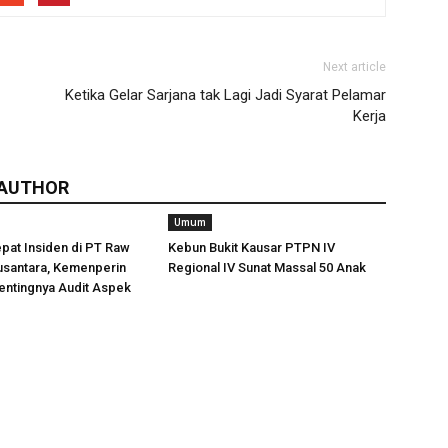
Next article
Ketika Gelar Sarjana tak Lagi Jadi Syarat Pelamar
Kerja
 AUTHOR
Umum
pat Insiden di PT Raw
Kebun Bukit Kausar PTPN IV
usantara, Kemenperin
Regional IV Sunat Massal 50 Anak
entingnya Audit Aspek