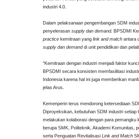
industri 4.0.
Dalam pelaksanaan pengembangan SDM industr
penyelerasan
supply dan demand.
BPSDMI Kem
practice
kemitraan yang
link and match
antara 
supply dan demand
di unit pendidikan dan pelatih
“Kemitraan dengan industri menjadi faktor kun
BPSDMI secara konsisten memfasilitasi industr
Indonesia karena hal ini juga memberikan manf
jelas Arus.
Kemenperin terus mendorong ketersediaan SDM
Diproyeksikan, kebutuhan SDM industri setiap 
melakukan kolaborasi dengan para pemangku ke
berupa SMK, Politeknik, Akademi Komunitas, pe
serta Penguatan Revitalisasi
Link and Match
SM