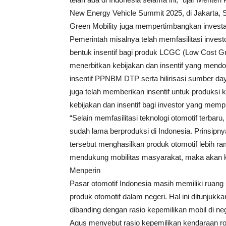
New Energy Vehicle Summit 2025, di Jakarta, S
Green Mobility juga mempertimbangkan investas
Pemerintah misalnya telah memfasilitasi inve
bentuk insentif bagi produk LCGC (Low Cost Gr
menerbitkan kebijakan dan insentif yang mendor
insentif PPNBM DTP serta hilirisasi sumber da
juga telah memberikan insentif untuk produksi
kebijakan dan insentif bagi investor yang memp
“Selain memfasilitasi teknologi otomotif terbaru
sudah lama berproduksi di Indonesia. Prinsipnya
tersebut menghasilkan produk otomotif lebih r
mendukung mobilitas masyarakat, maka akan kami
Menperin
Pasar otomotif Indonesia masih memiliki ruang
produk otomotif dalam negeri. Hal ini ditunjukka
dibanding dengan rasio kepemilikan mobil di n
Agus menyebut rasio kepemilikan kendaraan rod