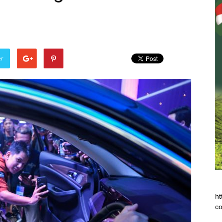
er
ht
co