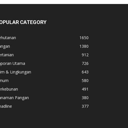
OPULAR CATEGORY
ehutanan
1650
angan
1380
rtanian
912
aporan Utama
726
lim & Lingkungan
643
mum
580
erkebunan
491
anaman Pangan
380
adline
377