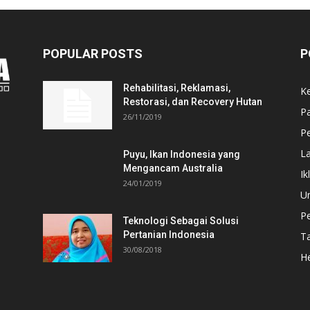
POPULAR POSTS
P
Rehabilitasi, Reklamasi,
K
Restorasi, dan Recovery Hutan
P
26/11/2019
Pe
L
Puyu, Ikan Indonesia yang
Mengancam Australia
Ik
24/01/2019
U
P
Teknologi Sebagai Solusi
Pertanian Indonesia
T
30/08/2018
He