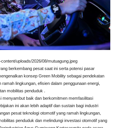
wp-content/uploads/2026/08/mutuagung.jpeg
ang berkembang pesat saat ini serta potensi pasar
 mengenalkan konsep Green Mobility sebagai pendekatan
h ramah lingkungan, efisien dalam penggunaan energi,
tan mobilitas penduduk .
mi menyambut baik dan berkomitmen memfasilitasi
jakan ini akan lebih adaptif dan sustain bagi industri
ngan pesat teknologi otomotif yang ramah lingkungan,
bilitas penduduk dan melindungi investasi otomotif yang
ri Perindustrian Agus Gumiwang Kartasasmita pada acara