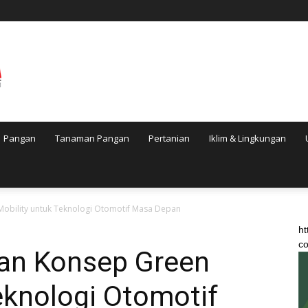
Pangan
Tanaman Pangan
Pertanian
Iklim & Lingkungan
obility untuk Teknologi Otomotif Masa Depan
ht
co
an Konsep Green
eknologi Otomotif