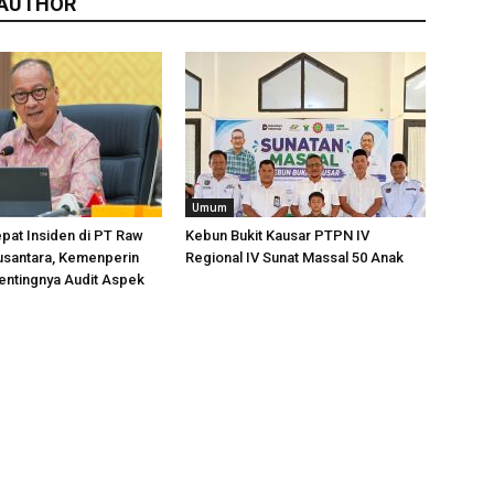
 AUTHOR
Umum
pat Insiden di PT Raw
Kebun Bukit Kausar PTPN IV
usantara, Kemenperin
Regional IV Sunat Massal 50 Anak
entingnya Audit Aspek