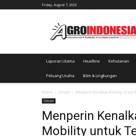
Friday, August 7, 2026
AgroIndonesia
Laporan Utama
Headline
Kehutanan
Peluang Usaha
Iklim & Lingkungan
Home
Umum
Menperin Kenalkan Konsep Green M
Umum
Menperin Kenalk
Mobility untuk T