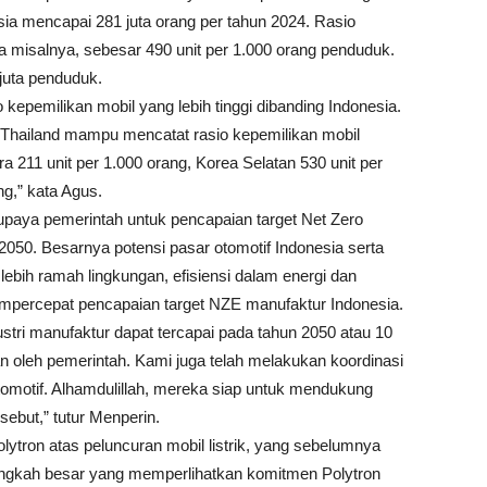
a mencapai 281 juta orang per tahun 2024. Rasio
a misalnya, sebesar 490 unit per 1.000 orang penduduk.
juta penduduk.
kepemilikan mobil yang lebih tinggi dibanding Indonesia.
, Thailand mampu mencatat rasio kepemilikan mobil
a 211 unit per 1.000 orang, Korea Selatan 530 unit per
ng,” kata Agus.
paya pemerintah untuk pencapaian target Net Zero
050. Besarnya potensi pasar otomotif Indonesia serta
 lebih ramah lingkungan, efisiensi dalam energi dan
percepat pencapaian target NZE manufaktur Indonesia.
stri manufaktur dapat tercapai pada tahun 2050 atau 10
kan oleh pemerintah. Kami juga telah melakukan koordinasi
tomotif. Alhamdulillah, mereka siap untuk mendukung
sebut,” tutur Menperin.
ytron atas peluncuran mobil listrik, yang sebelumnya
 langkah besar yang memperlihatkan komitmen Polytron