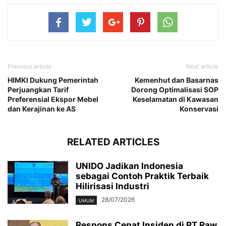
Previous article
Next article
HIMKI Dukung Pemerintah
Kemenhut dan Basarnas
Perjuangkan Tarif
Dorong Optimalisasi SOP
Preferensial Ekspor Mebel
Keselamatan di Kawasan
dan Kerajinan ke AS
Konservasi
RELATED ARTICLES
UNIDO Jadikan Indonesia
sebagai Contoh Praktik Terbaik
Hilirisasi Industri
28/07/2026
UMUM
Respons Cepat Insiden di PT Raw