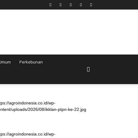
Umum
Perkebunan
tps://agroindonesia.co.id/wp-
ntent/uploads/2026/08/ikklan-ptpn-ke-22.jpg
tps://agroindonesia.co.id/wp-