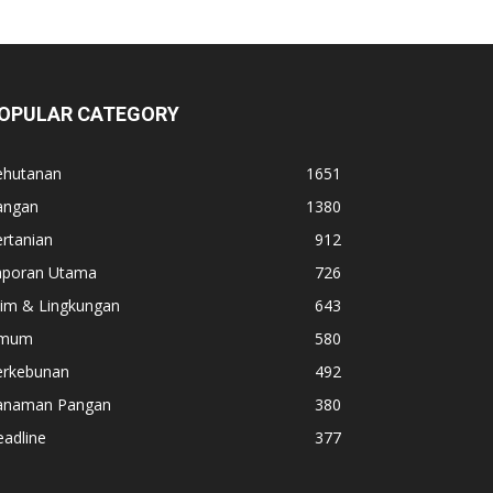
OPULAR CATEGORY
ehutanan
1651
angan
1380
rtanian
912
aporan Utama
726
lim & Lingkungan
643
mum
580
erkebunan
492
anaman Pangan
380
adline
377