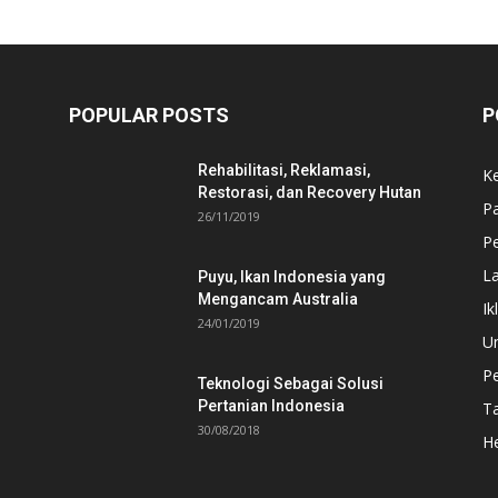
POPULAR POSTS
P
Rehabilitasi, Reklamasi,
K
Restorasi, dan Recovery Hutan
P
26/11/2019
Pe
L
Puyu, Ikan Indonesia yang
Mengancam Australia
Ik
24/01/2019
U
P
Teknologi Sebagai Solusi
Pertanian Indonesia
T
30/08/2018
He