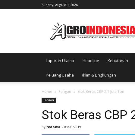
Sunday, August 9, 2026
AgroIndonesia
Laporan Utama
Headline
Kehutanan
Peluang Usaha
Iklim & Lingkungan
Home
Pangan
Stok Beras CBP 2,1 Juta Ton
Pangan
Stok Beras CBP 2
By
redaksi
-
03/01/2019