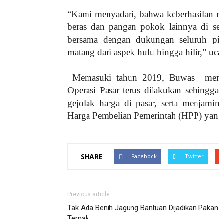
“Kami menyadari, bahwa keberhasilan me
beras dan pangan pokok lainnya di sel
bersama dengan dukungan seluruh pi
matang dari aspek hulu hingga hilir,” u
Memasuki tahun 2019, Buwas
mem
Operasi Pasar terus dilakukan sehingg
gejolak harga di pasar, serta menjami
Harga Pembelian Pemerintah (HPP) yang
SHARE
Facebook
Twitter
Previous article
Tak Ada Benih Jagung Bantuan Dijadikan Pakan
Ternak