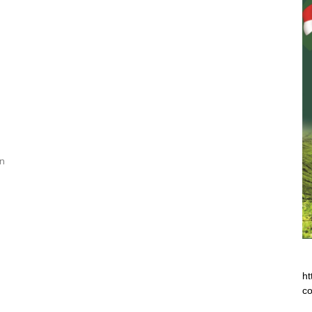
en
ht
co