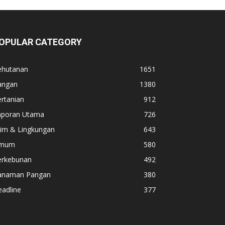
OPULAR CATEGORY
ehutanan
1651
angan
1380
rtanian
912
aporan Utama
726
lim & Lingkungan
643
mum
580
erkebunan
492
anaman Pangan
380
adline
377