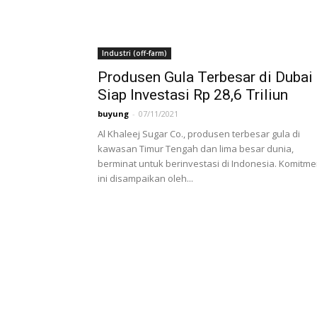
Industri (off-farm)
Produsen Gula Terbesar di Dubai
Siap Investasi Rp 28,6 Triliun
buyung
-
07/11/2021
Al Khaleej Sugar Co., produsen terbesar gula di
kawasan Timur Tengah dan lima besar dunia,
berminat untuk berinvestasi di Indonesia. Komitm
ini disampaikan oleh...