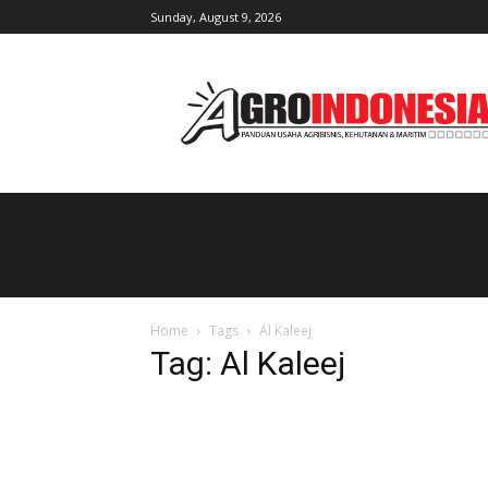
Sunday, August 9, 2026
AgroIndonesia
Home
Tags
Al Kaleej
Tag: Al Kaleej