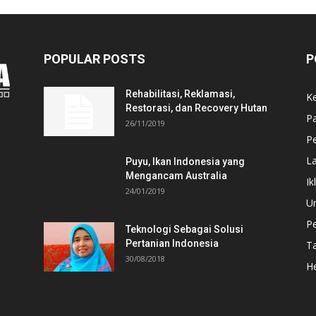
POPULAR POSTS
P
Rehabilitasi, Reklamasi,
K
Restorasi, dan Recovery Hutan
P
26/11/2019
Pe
L
Puyu, Ikan Indonesia yang
Mengancam Australia
Ik
24/01/2019
U
P
Teknologi Sebagai Solusi
Pertanian Indonesia
T
30/08/2018
He