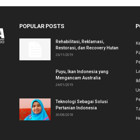
POPULAR POSTS
P
Rehabilitasi, Reklamasi,
K
Restorasi, dan Recovery Hutan
P
26/11/2019
Pe
L
Puyu, Ikan Indonesia yang
Mengancam Australia
Ik
24/01/2019
U
P
Teknologi Sebagai Solusi
Pertanian Indonesia
T
30/08/2018
He