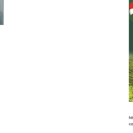
ht
co