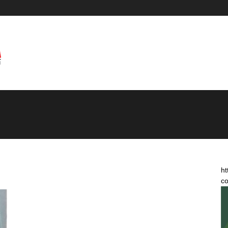
ht
co