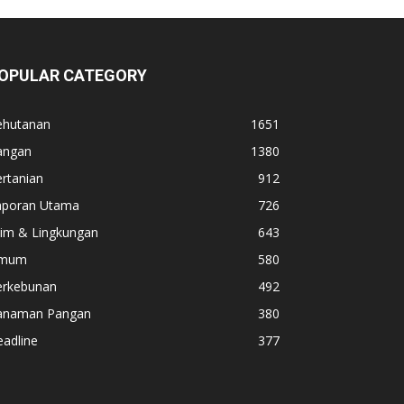
OPULAR CATEGORY
ehutanan
1651
angan
1380
rtanian
912
aporan Utama
726
lim & Lingkungan
643
mum
580
erkebunan
492
anaman Pangan
380
adline
377