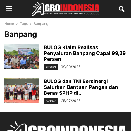
Home
Tags
Banpang
Banpang
BULOG Klaim Realisasi
Penyaluran Banpang Capai 99,29
Persen
09/09/2025
REDAKSI
BULOG dan TNI Bersinergi
Salurkan Bantuan Pangan dan
Beras SPHP di...
25/07/2025
PANGAN