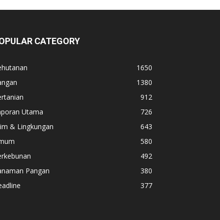
OPULAR CATEGORY
ehutanan
1650
angan
1380
rtanian
912
aporan Utama
726
lim & Lingkungan
643
mum
580
erkebunan
492
anaman Pangan
380
adline
377