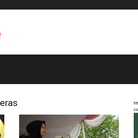
eras
ht
co