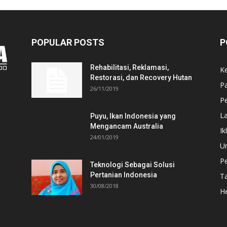
POPULAR POSTS
P
Rehabilitasi, Reklamasi,
K
Restorasi, dan Recovery Hutan
P
26/11/2019
Pe
L
Puyu, Ikan Indonesia yang
Mengancam Australia
Ik
24/01/2019
U
P
Teknologi Sebagai Solusi
Pertanian Indonesia
T
30/08/2018
He