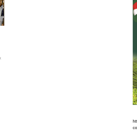
k
ht
co