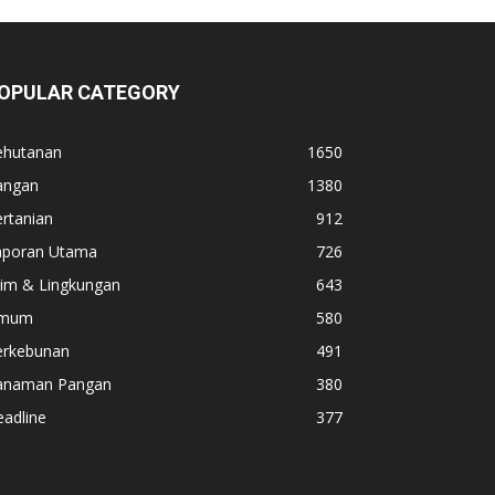
OPULAR CATEGORY
ehutanan
1650
angan
1380
rtanian
912
aporan Utama
726
lim & Lingkungan
643
mum
580
erkebunan
491
anaman Pangan
380
adline
377