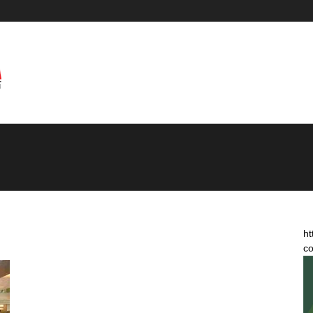
ht
co