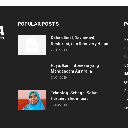
POPULAR POSTS
P
Rehabilitasi, Reklamasi,
K
Restorasi, dan Recovery Hutan
P
26/11/2019
Pe
L
Puyu, Ikan Indonesia yang
Mengancam Australia
Ik
24/01/2019
U
P
Teknologi Sebagai Solusi
Pertanian Indonesia
T
30/08/2018
He