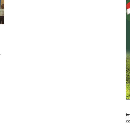
r
ht
co