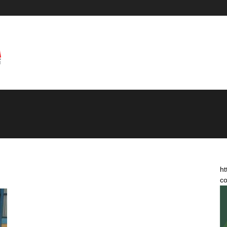
ht
co