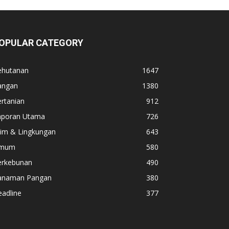
OPULAR CATEGORY
ehutanan
1647
angan
1380
rtanian
912
aporan Utama
726
lim & Lingkungan
643
mum
580
erkebunan
490
anaman Pangan
380
adline
377