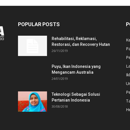
POPULAR POSTS
P
Rehabilitasi, Reklamasi,
K
Restorasi, dan Recovery Hutan
P
26/11/2019
Pe
L
Puyu, Ikan Indonesia yang
Mengancam Australia
Ik
24/01/2019
U
P
Teknologi Sebagai Solusi
Pertanian Indonesia
T
30/08/2018
He