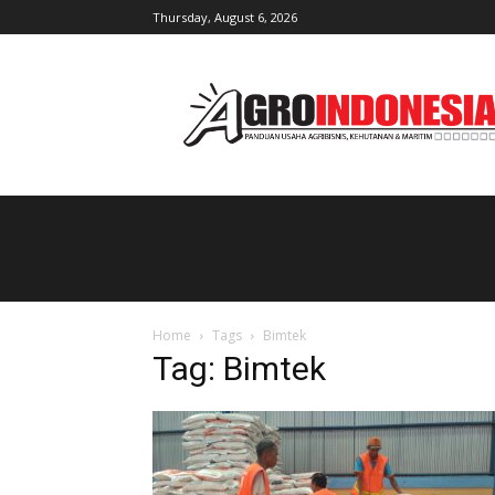
Thursday, August 6, 2026
AgroIndonesia
Home
Tags
Bimtek
Tag: Bimtek