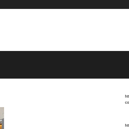
ht
co
ht