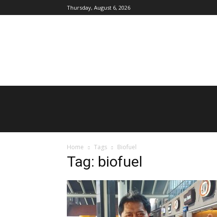
Thursday, August 6, 2026
AgroIndonesia
Home
Tags
Biofuel
Tag: biofuel