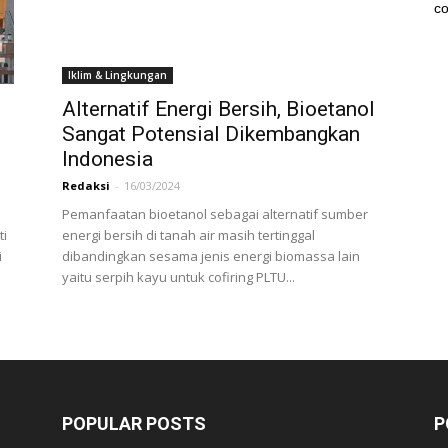
co
Iklim & Lingkungan
Alternatif Energi Bersih, Bioetanol
Sangat Potensial Dikembangkan
Indonesia
Redaksi
-
16/03/2024
Pemanfaatan bioetanol sebagai alternatif sumber
ti
energi bersih di tanah air masih tertinggal
i
dibandingkan sesama jenis energi biomassa lain
yaitu serpih kayu untuk cofiring PLTU...
POPULAR POSTS
P