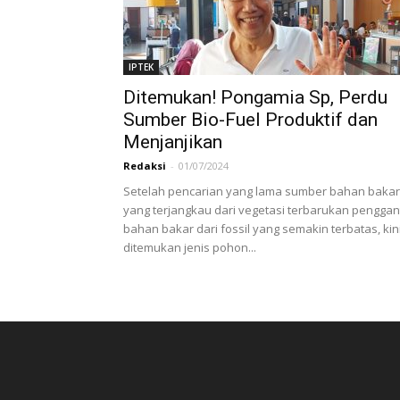
IPTEK
Ditemukan! Pongamia Sp, Perdu
Sumber Bio-Fuel Produktif dan
Menjanjikan
Redaksi
-
01/07/2024
Setelah pencarian yang lama sumber bahan bakar
yang terjangkau dari vegetasi terbarukan penggan
bahan bakar dari fossil yang semakin terbatas, kin
ditemukan jenis pohon...