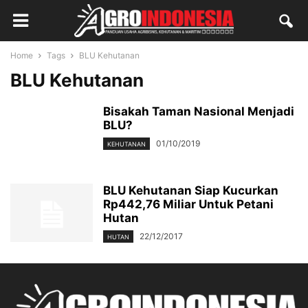
Home
Tags
BLU Kehutanan
BLU Kehutanan
Bisakah Taman Nasional Menjadi
BLU?
01/10/2019
KEHUTANAN
BLU Kehutanan Siap Kucurkan
Rp442,76 Miliar Untuk Petani
Hutan
22/12/2017
HUTAN