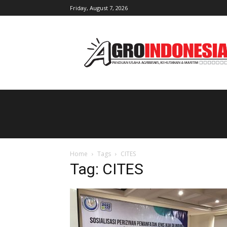
Friday, August 7, 2026
AgroIndonesia
Home
Tags
CITES
Tag: CITES