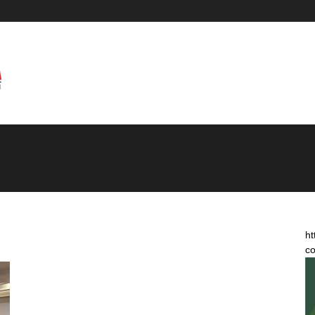
ht
co