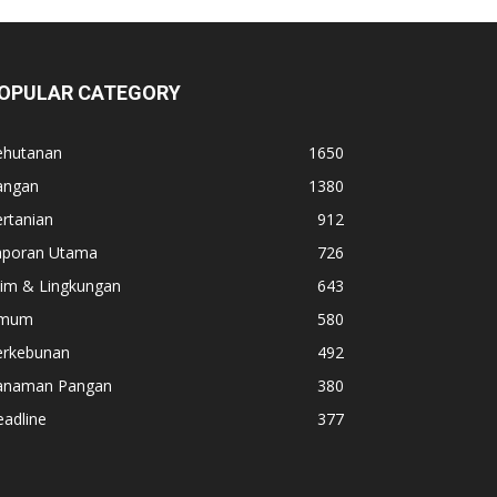
OPULAR CATEGORY
ehutanan
1650
angan
1380
rtanian
912
aporan Utama
726
lim & Lingkungan
643
mum
580
erkebunan
492
anaman Pangan
380
adline
377