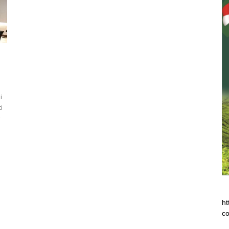
i
i
ht
co