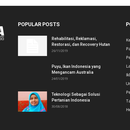
POPULAR POSTS
P
Rehabilitasi, Reklamasi,
K
Restorasi, dan Recovery Hutan
P
26/11/2019
Pe
L
Puyu, Ikan Indonesia yang
Mengancam Australia
Ik
24/01/2019
U
P
Teknologi Sebagai Solusi
Pertanian Indonesia
T
30/08/2018
He