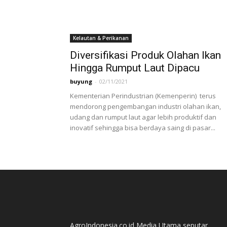
Kelautan & Perikanan
Diversifikasi Produk Olahan Ikan
Hingga Rumput Laut Dipacu
buyung
-
02/11/2021
Kementerian Perindustrian (Kemenperin) terus
mendorong pengembangan industri olahan ikan,
udang dan rumput laut agar lebih produktif dan
inovatif sehingga bisa berdaya saing di pasar...
AgroIndonesia.co.id Media Utama seputar