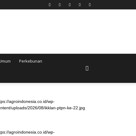
Umum
Perkebunan
tps://agroindonesia.co.id/wp-
ntent/uploads/2026/08/ikklan-ptpn-ke-22.jpg
tps://agroindonesia.co.id/wp-