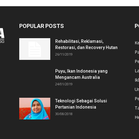
POPULAR POSTS
P
Rehabilitasi, Reklamasi,
K
Restorasi, dan Recovery Hutan
P
26/11/2019
Pe
L
Puyu, Ikan Indonesia yang
Mengancam Australia
Ik
24/01/2019
U
P
Teknologi Sebagai Solusi
Pertanian Indonesia
T
30/08/2018
He