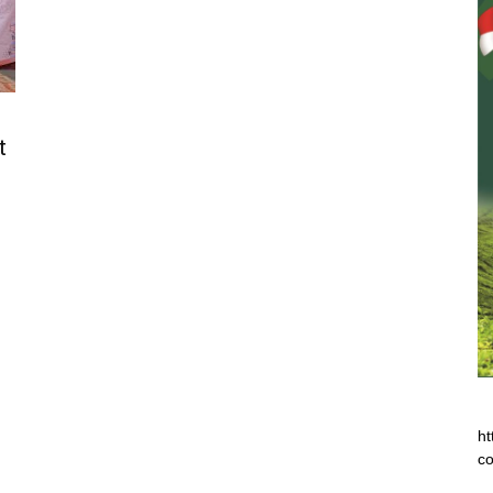
t
ht
co