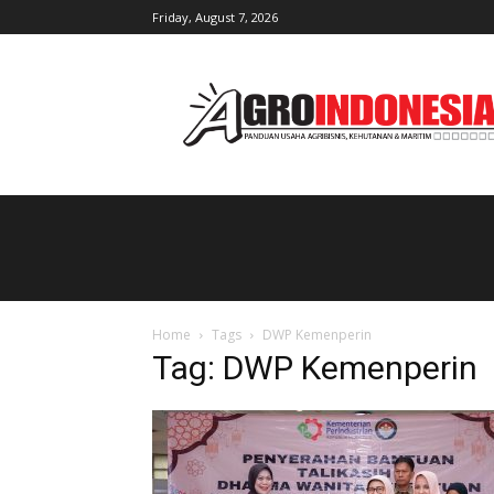
Friday, August 7, 2026
AgroIndonesia
Home
Tags
DWP Kemenperin
Tag: DWP Kemenperin