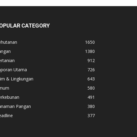
OPULAR CATEGORY
ehutanan
1650
angan
1380
rtanian
912
aporan Utama
726
lim & Lingkungan
643
mum
580
erkebunan
491
anaman Pangan
380
adline
377