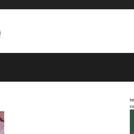
ht
co