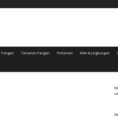
Pangan
Tanaman Pangan
Pertanian
Iklim & Lingkungan
ht
co
ht