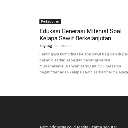
Perkebunan
Edukasi Generasi Milenial Soal
Kelapa Sawit Berkelanjutan
buyung
-
29/08/2021
Pentingnya komoditas kelapa sawit bagi kehidupa
belum disadari sebagian besar generasi
muda/milenial. Bahkan sering muncul persepsi
negatif terhadap kelapa sawit. Terkait hal itu, Apical
AgroIndonesia.co.id Media Utama seputar