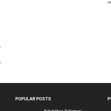
co
n
...
POPULAR POSTS
P