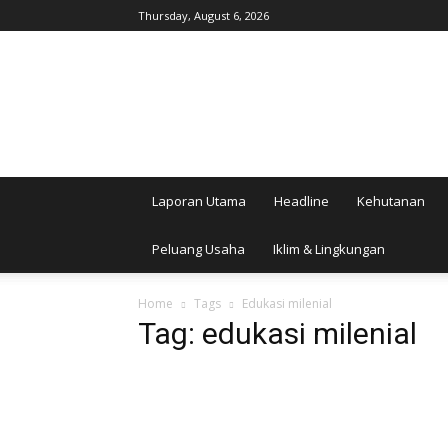
Thursday, August 6, 2026
AgroIndonesia
Laporan Utama
Headline
Kehutanan
Peluang Usaha
Iklim & Lingkungan
Home
Tags
Edukasi milenial
Tag: edukasi milenial