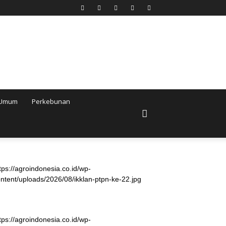
Umum
Perkebunan
tps://agroindonesia.co.id/wp-
ntent/uploads/2026/08/ikklan-ptpn-ke-22.jpg
tps://agroindonesia.co.id/wp-