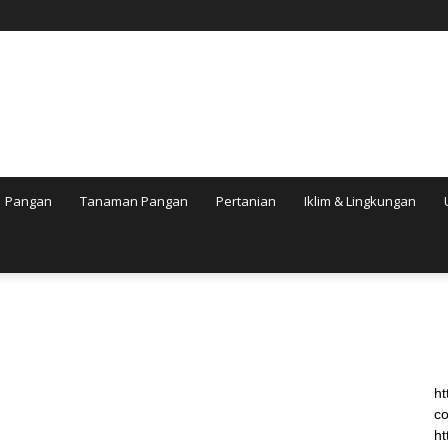
Pangan
Tanaman Pangan
Pertanian
Iklim & Lingkungan
n
ht
co
ht