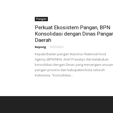
Pangan
Perkuat Ekosistem Pangan, BPN
Konsolidasi dengan Dinas Panga
Daerah
buyung
-
19/03/2022
Kepala Badan pangan Nasiona /National Food
Agency (BPN/NFA) Arief Prasetyo Adi melakukan
konsolidasi dengan Dinas yang menangani urusan
pangan provinsi dan kabupaten/kota seluruh
Indonesia. “Konsolidasi...