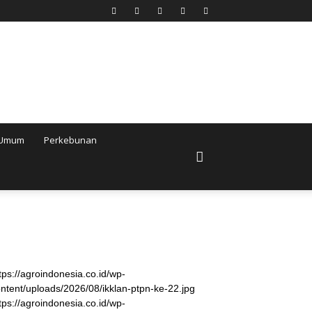
Umum
Perkebunan
tps://agroindonesia.co.id/wp-
ntent/uploads/2026/08/ikklan-ptpn-ke-22.jpg
tps://agroindonesia.co.id/wp-