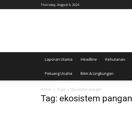
Thursday, August 6, 2026
AgroIndonesia
Laporan Utama
Headline
Kehutanan
Peluang Usaha
Iklim & Lingkungan
Home
Tags
Ekosistem pangan
Tag: ekosistem panga