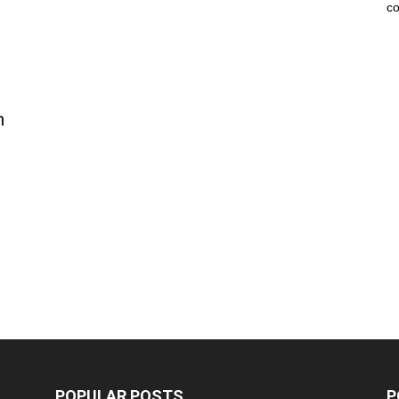
co
n
POPULAR POSTS
P