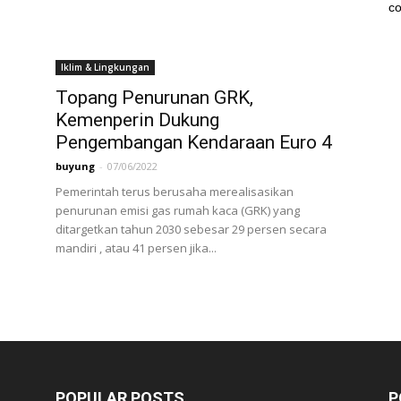
co
Iklim & Lingkungan
Topang Penurunan GRK,
Kemenperin Dukung
Pengembangan Kendaraan Euro 4
buyung
-
07/06/2022
Pemerintah terus berusaha merealisasikan
penurunan emisi gas rumah kaca (GRK) yang
ditargetkan tahun 2030 sebesar 29 persen secara
mandiri , atau 41 persen jika...
POPULAR POSTS
P