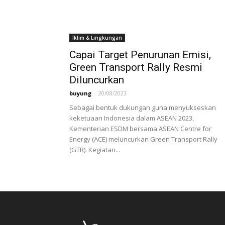
Iklim & Lingkungan
Capai Target Penurunan Emisi,
Green Transport Rally Resmi
Diluncurkan
buyung
-
20/08/2023
Sebagai bentuk dukungan guna menyukseskan
keketuaan Indonesia dalam ASEAN 2023,
Kementerian ESDM bersama ASEAN Centre for
Energy (ACE) meluncurkan Green Transport Rally
(GTR). Kegiatan...