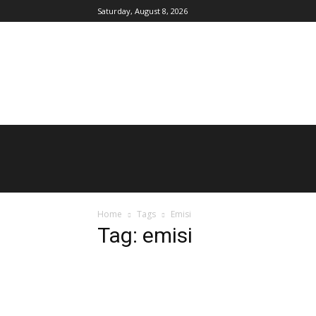
Saturday, August 8, 2026
AgroIndonesia
Home
Tags
Emisi
Tag: emisi