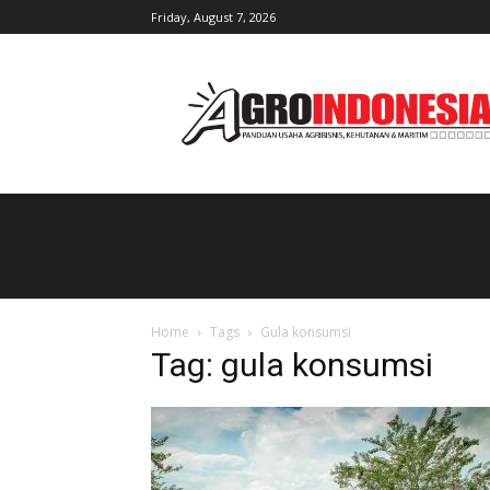
Friday, August 7, 2026
AgroIndonesia
Home
Tags
Gula konsumsi
Tag: gula konsumsi