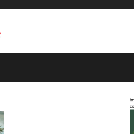
ht
co