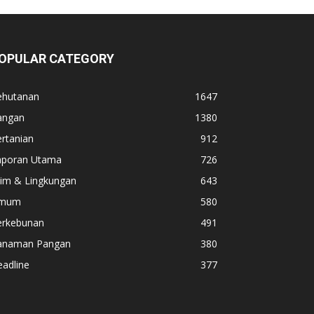
OPULAR CATEGORY
ehutanan
1647
angan
1380
rtanian
912
aporan Utama
726
lim & Lingkungan
643
mum
580
erkebunan
491
anaman Pangan
380
adline
377