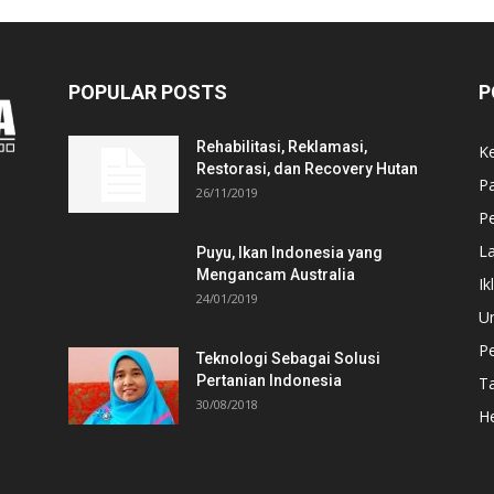
POPULAR POSTS
P
Rehabilitasi, Reklamasi,
K
Restorasi, dan Recovery Hutan
P
26/11/2019
Pe
L
Puyu, Ikan Indonesia yang
Mengancam Australia
Ik
24/01/2019
U
P
Teknologi Sebagai Solusi
Pertanian Indonesia
T
30/08/2018
He