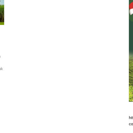
h
ak
ht
co