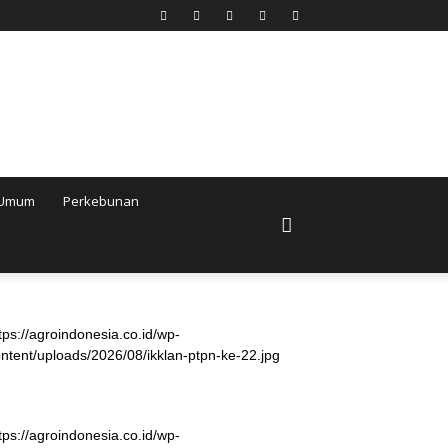
Umum
Perkebunan
tps://agroindonesia.co.id/wp-
ntent/uploads/2026/08/ikklan-ptpn-ke-22.jpg
tps://agroindonesia.co.id/wp-