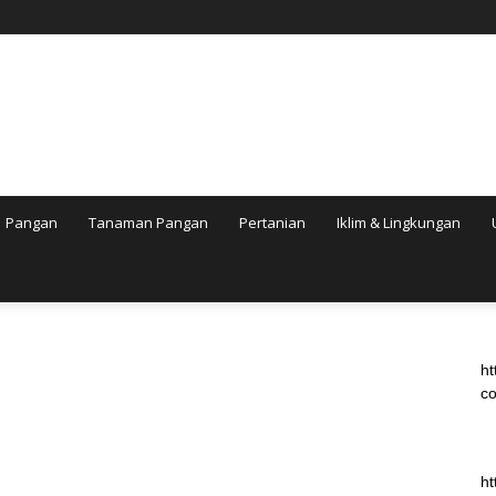
Pangan
Tanaman Pangan
Pertanian
Iklim & Lingkungan
ht
co
ht