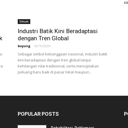
co
Umum
Industri Batik Kini Beradaptasi
k
dengan Tren Global
buyung
-
02/10/2024
si
Sebagai simbol kebanggaan nasional, industri batik
kini beradaptasi dengan tren global tanpa
ya
kehilangan nilai tradisional, serta menciptakan
peluang baru baik di pasar lokal maupun...
POPULAR POSTS
P