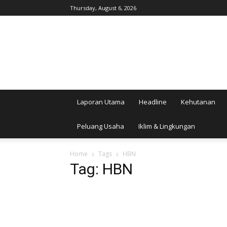
Thursday, August 6, 2026
AgroIndonesia
Laporan Utama
Headline
Kehutanan
Peluang Usaha
Iklim & Lingkungan
Home
Tags
HBN
Tag: HBN