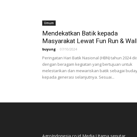
Umum
Mendekatkan Batik kepada
Masyarakat Lewat Fun Run & Wal
buyung
-
07/10/2024
Peringatan Hari Batik Nasional (HBN) tahun 2024 dii
dengan beragam kegiatan yang bertujuan untuk
melestarikan dan mewariskan batik sebagai buda
kepada generasi selanjutnya. Sesuai...
AgroIndonesia.co.id Media Utama seputar