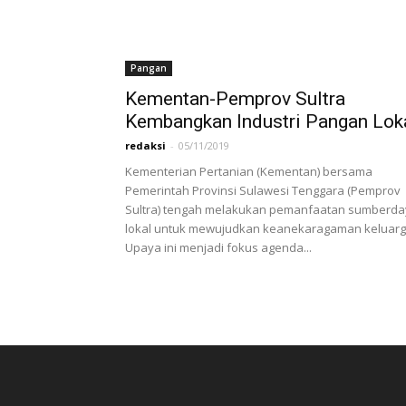
Pangan
Kementan-Pemprov Sultra
Kembangkan Industri Pangan Lok
redaksi
-
05/11/2019
Kementerian Pertanian (Kementan) bersama
Pemerintah Provinsi Sulawesi Tenggara (Pemprov
Sultra) tengah melakukan pemanfaatan sumberd
lokal untuk mewujudkan keanekaragaman keluarg
Upaya ini menjadi fokus agenda...