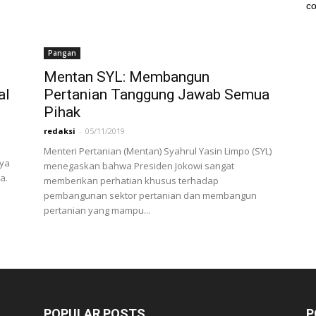
co
Pangan
Mentan SYL: Membangun
al
Pertanian Tanggung Jawab Semua
Pihak
redaksi
-
05/11/2019
Menteri Pertanian (Mentan) Syahrul Yasin Limpo (SYL)
aya
menegaskan bahwa Presiden Jokowi sangat
a.
memberikan perhatian khusus terhadap
pembangunan sektor pertanian dan membangun
pertanian yang mampu...
POPULAR POSTS
P