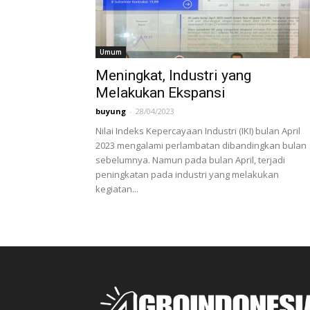
Umum
Meningkat, Industri yang
Melakukan Ekspansi
buyung
-
28/04/2023
Nilai Indeks Kepercayaan Industri (IKI) bulan April
2023 mengalami perlambatan dibandingkan bulan
sebelumnya. Namun pada bulan April, terjadi
peningkatan pada industri yang melakukan
kegiatan...