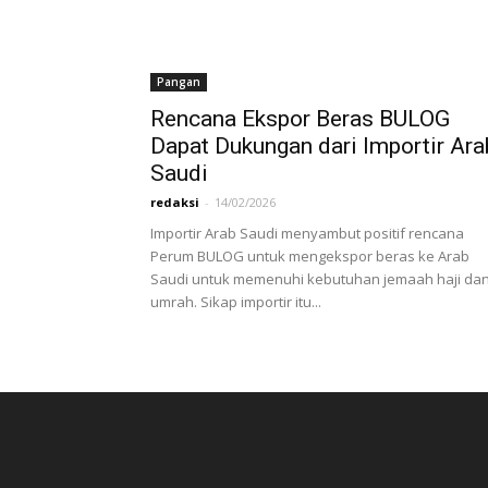
Pangan
Rencana Ekspor Beras BULOG
Dapat Dukungan dari Importir Ara
Saudi
redaksi
-
14/02/2026
Importir Arab Saudi menyambut positif rencana
Perum BULOG untuk mengekspor beras ke Arab
Saudi untuk memenuhi kebutuhan jemaah haji da
umrah. Sikap importir itu...