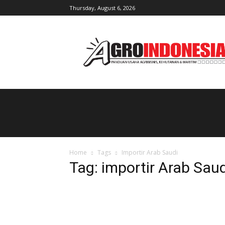
Thursday, August 6, 2026
AgroIndonesia
Home
Tags
Importir Arab Saudi
Tag: importir Arab Saud