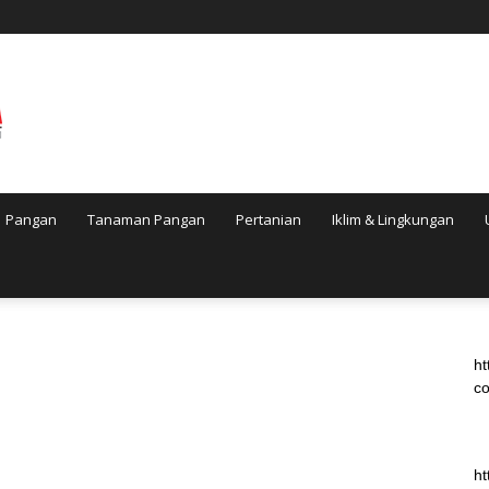
Pangan
Tanaman Pangan
Pertanian
Iklim & Lingkungan
ht
co
ht