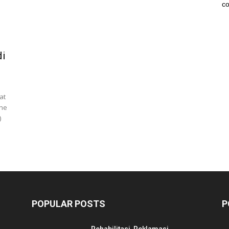
co
di
at
the
)
POPULAR POSTS
P