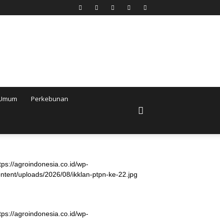
Umum
Perkebunan
tps://agroindonesia.co.id/wp-
ntent/uploads/2026/08/ikklan-ptpn-ke-22.jpg
tps://agroindonesia.co.id/wp-