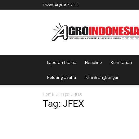
Friday, August 7, 2026
AgroIndonesia
Laporan Utama
Headline
Kehutanan
Peluang Usaha
Iklim & Lingkungan
Home
Tags
JFEX
Tag: JFEX