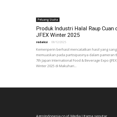
Peluang Usaha
Produk Industri Halal Raup Cuan 
JFEX Winter 2025
redaksi
-
08/12/2025
Kemenperin berhasil mencatatkan hasil yang sang
memuaskan pada partisipasinya dalam pameran 
7th Japan International Food & Beverage Expo (JFEX
Winter 2025 di Makuhari...
AgroIndonesia.co.id Media Utama seputar