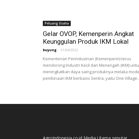
Peluang Usaha
Gelar OVOP, Kemenperin Angkat
Keunggulan Produk IKM Lokal
buyung
-
01/04/2022
Kementerian Perindustrian (Kemenperin) terus
mendorong Industri Kecil dan Menengah (IKM) unt
meningkatkan daya saing produknya melalui mode
pembinaan IKM berbasis Sentra, yaitu One Village..
AgroIndonesia.co.id Media Utama seputar