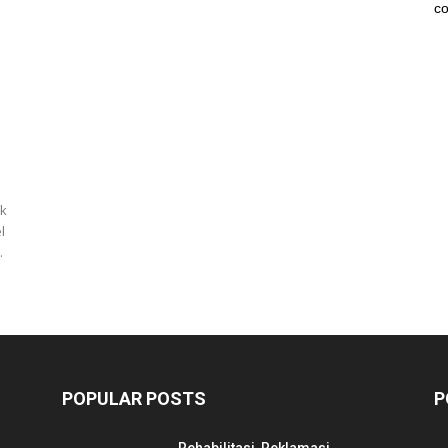
co
uk
l
.
POPULAR POSTS
P