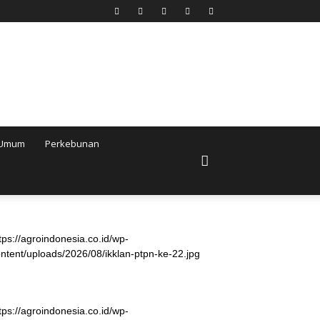
Umum
Perkebunan
tps://agroindonesia.co.id/wp-
ntent/uploads/2026/08/ikklan-ptpn-ke-22.jpg
tps://agroindonesia.co.id/wp-