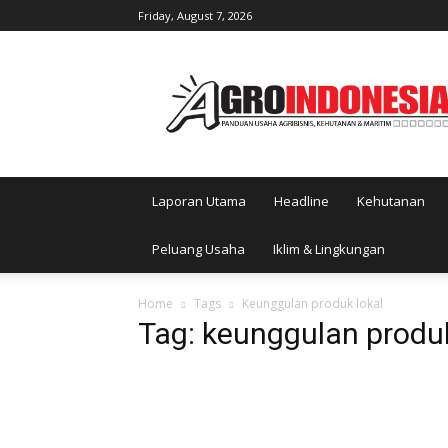
Friday, August 7, 2026
AgroIndonesia
Laporan Utama
Headline
Kehutanan
Peluang Usaha
Iklim & Lingkungan
Home
Tags
Keunggulan produk lokal
Tag: keunggulan produk