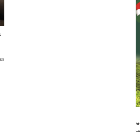
u
isi
.
ht
co