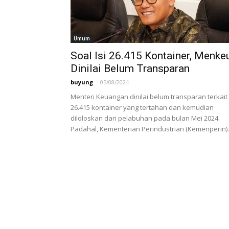
Umum
Soal Isi 26.415 Kontainer, Menke
Dinilai Belum Transparan
buyung
-
05/08/2024
Menteri Keuangan dinilai belum transparan terkait 
26.415 kontainer yang tertahan dan kemudian
diloloskan dari pelabuhan pada bulan Mei 2024.
Padahal, Kementerian Perindustrian (Kemenperin)..