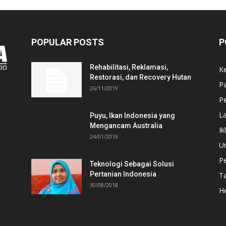
POPULAR POSTS
P
Rehabilitasi, Reklamasi,
K
Restorasi, dan Recovery Hutan
P
26/11/2019
Pe
L
Puyu, Ikan Indonesia yang
Mengancam Australia
Ik
24/01/2019
U
P
Teknologi Sebagai Solusi
Pertanian Indonesia
T
30/08/2018
He