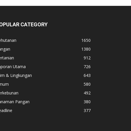
OPULAR CATEGORY
ehutanan
1650
angan
1380
rtanian
912
aporan Utama
726
lim & Lingkungan
643
mum
580
erkebunan
492
anaman Pangan
380
adline
377