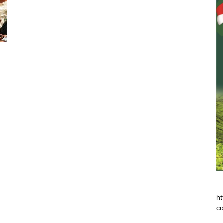
ht
co