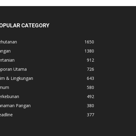
OPULAR CATEGORY
ehutanan
1650
angan
1380
rtanian
912
aporan Utama
726
lim & Lingkungan
643
mum
580
erkebunan
492
anaman Pangan
380
adline
377