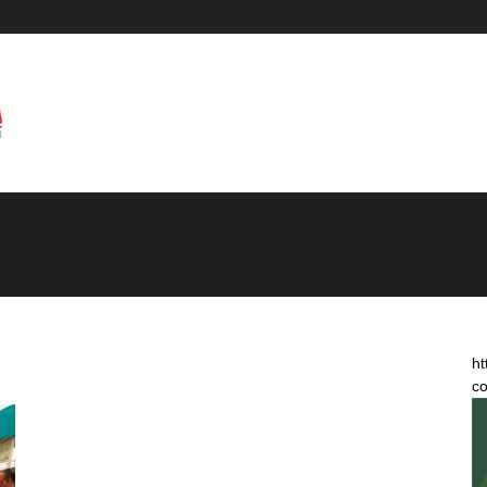
ht
co