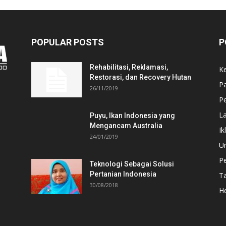
POPULAR POSTS
P
Rehabilitasi, Reklamasi,
K
Restorasi, dan Recovery Hutan
P
26/11/2019
Pe
L
Puyu, Ikan Indonesia yang
Mengancam Australia
Ik
24/01/2019
U
P
Teknologi Sebagai Solusi
Pertanian Indonesia
T
30/08/2018
He