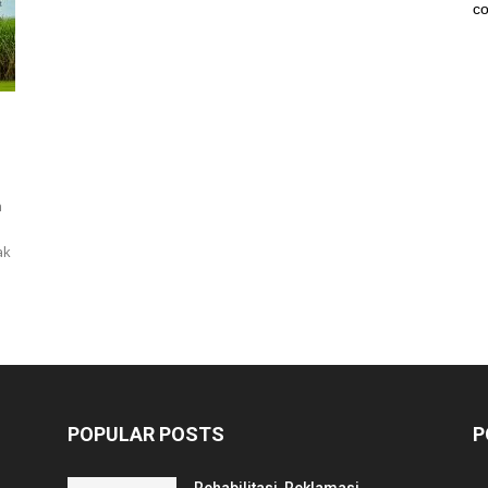
co
h
ak
POPULAR POSTS
P