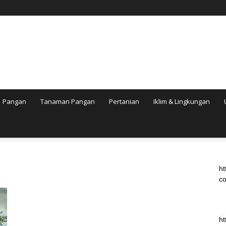
Pangan
Tanaman Pangan
Pertanian
Iklim & Lingkungan
ht
co
ht