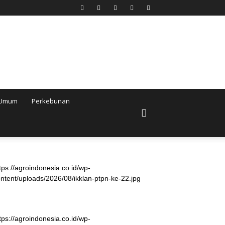
Umum
Perkebunan
tps://agroindonesia.co.id/wp-
ntent/uploads/2026/08/ikklan-ptpn-ke-22.jpg
tps://agroindonesia.co.id/wp-