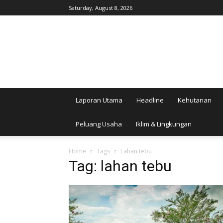
Saturday, August 8, 2026
AgroIndonesia
Laporan Utama
Headline
Kehutanan
Peluang Usaha
Iklim & Lingkungan
Home
Tags
Lahan tebu
Tag: lahan tebu