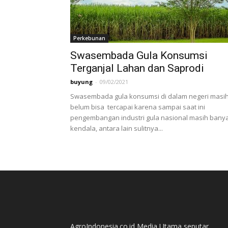
Perkebunan
Swasembada Gula Konsumsi
Terganjal Lahan dan Saprodi
buyung
-
09/02/2021
Swasembada gula konsumsi di dalam negeri masi
belum bisa tercapai karena sampai saat ini
pengembangan industri gula nasional masih bany
kendala, antara lain sulitnya...
AgroIndonesia.co.id Media Utama seputar