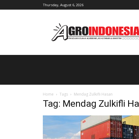
Thursday, August 6, 2026
AgroIndonesia
Home
Tags
Mendag Zulkifli Hasan
Tag: Mendag Zulkifli H