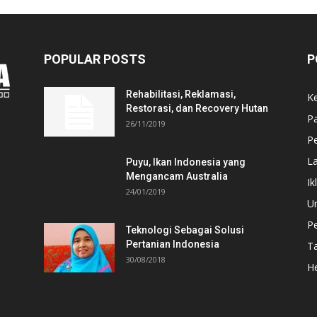
POPULAR POSTS
P
Rehabilitasi, Reklamasi,
K
Restorasi, dan Recovery Hutan
P
26/11/2019
Pe
L
Puyu, Ikan Indonesia yang
Mengancam Australia
Ik
24/01/2019
U
P
Teknologi Sebagai Solusi
Pertanian Indonesia
T
30/08/2018
He