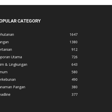
OPULAR CATEGORY
ehutanan
1647
angan
1380
rtanian
912
aporan Utama
726
lim & Lingkungan
643
mum
580
erkebunan
490
anaman Pangan
380
adline
377