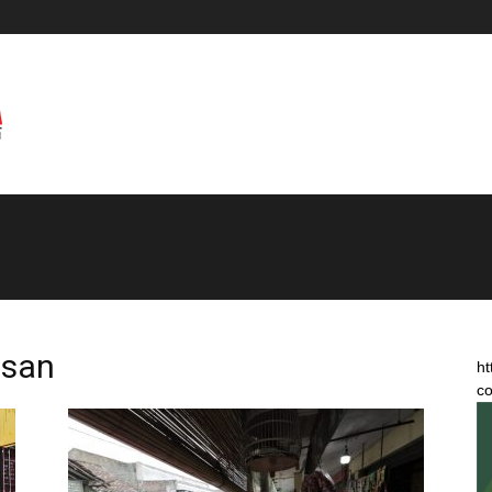
asan
ht
co