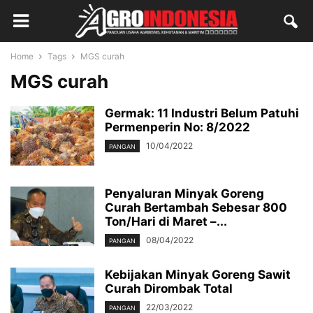
Home
Tags
MGS curah
MGS curah
Germak: 11 Industri Belum Patuhi
Permenperin No: 8/2022
10/04/2022
PANGAN
Penyaluran Minyak Goreng
Curah Bertambah Sebesar 800
Ton/Hari di Maret –...
08/04/2022
PANGAN
Kebijakan Minyak Goreng Sawit
Curah Dirombak Total
22/03/2022
PANGAN