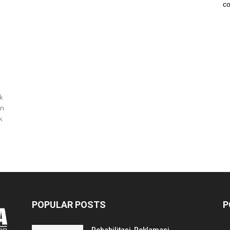
co
k
an
k
POPULAR POSTS
P