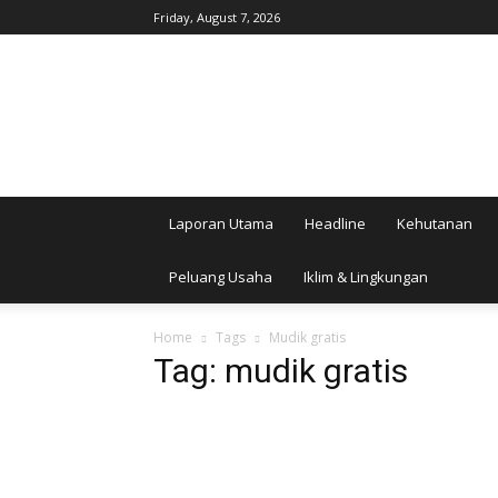
Friday, August 7, 2026
AgroIndonesia
Laporan Utama
Headline
Kehutanan
Peluang Usaha
Iklim & Lingkungan
Home
Tags
Mudik gratis
Tag: mudik gratis