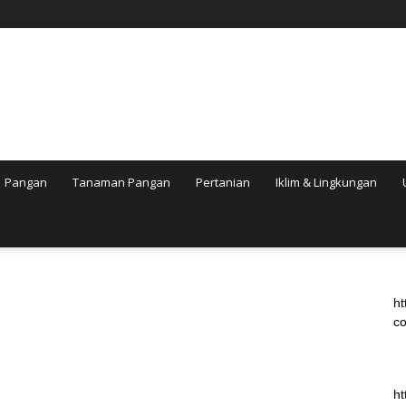
Pangan
Tanaman Pangan
Pertanian
Iklim & Lingkungan
ht
co
ht