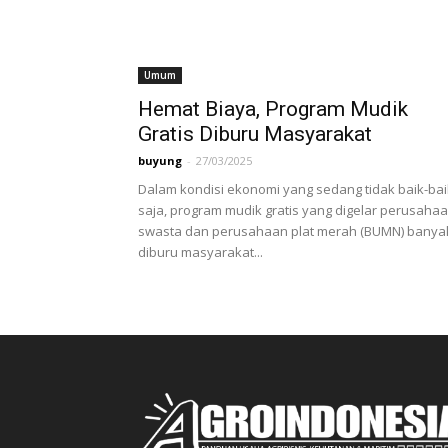
Umum
Hemat Biaya, Program Mudik
Gratis Diburu Masyarakat
buyung
-
27/03/2025
Dalam kondisi ekonomi yang sedang tidak baik-bai
saja, program mudik gratis yang digelar perusaha
swasta dan perusahaan plat merah (BUMN) banya
diburu masyarakat...