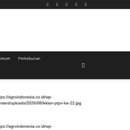
Umum
Perkebunan
tps://agroindonesia.co.id/wp-
ntent/uploads/2026/08/ikklan-ptpn-ke-22.jpg
tps://agroindonesia.co.id/wp-