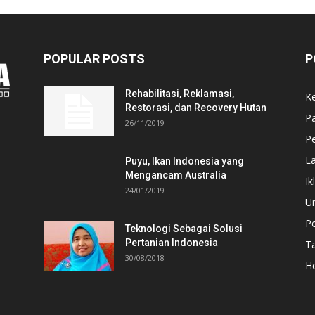
POPULAR POSTS
P
Rehabilitasi, Reklamasi,
K
Restorasi, dan Recovery Hutan
P
26/11/2019
Pe
L
Puyu, Ikan Indonesia yang
Mengancam Australia
Ik
24/01/2019
U
P
Teknologi Sebagai Solusi
Pertanian Indonesia
T
30/08/2018
He