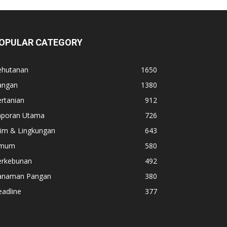
OPULAR CATEGORY
ehutanan
1650
angan
1380
rtanian
912
aporan Utama
726
lim & Lingkungan
643
mum
580
erkebunan
492
anaman Pangan
380
adline
377