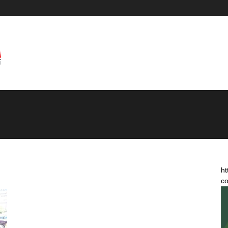
ht
co