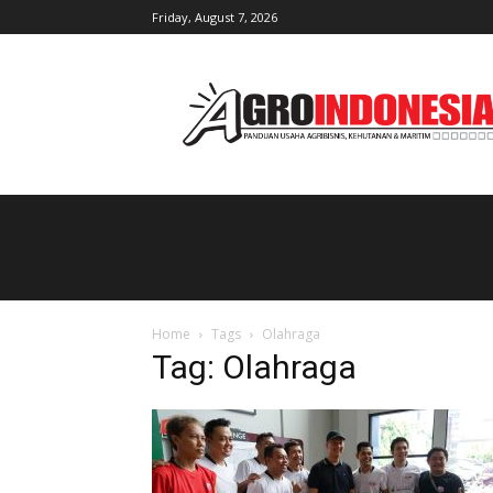
Friday, August 7, 2026
AgroIndonesia
Home
Tags
Olahraga
Tag: Olahraga