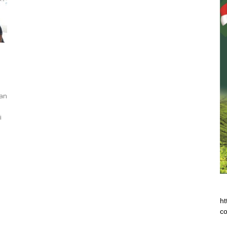
kan
i
ht
co