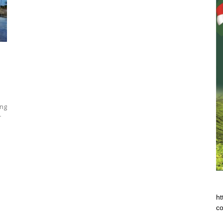
ong
r
ht
co