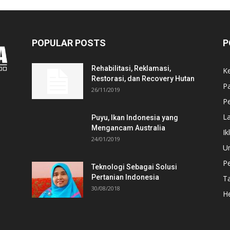
POPULAR POSTS
P
Rehabilitasi, Reklamasi,
K
Restorasi, dan Recovery Hutan
P
26/11/2019
Pe
L
Puyu, Ikan Indonesia yang
Mengancam Australia
Ik
24/01/2019
U
P
Teknologi Sebagai Solusi
Pertanian Indonesia
T
30/08/2018
He