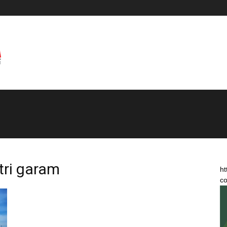
tri garam
ht
co