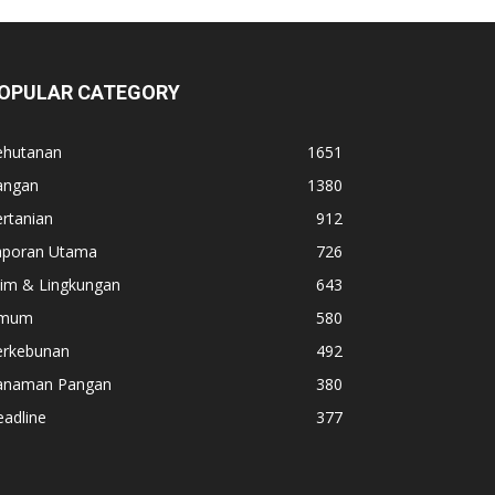
OPULAR CATEGORY
ehutanan
1651
angan
1380
rtanian
912
aporan Utama
726
lim & Lingkungan
643
mum
580
erkebunan
492
anaman Pangan
380
adline
377