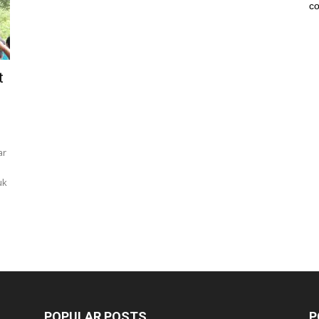
co
t
ar
uk
POPULAR POSTS
P