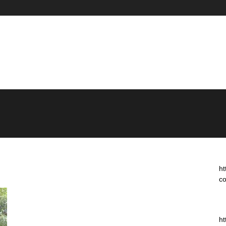
ht
co
ht