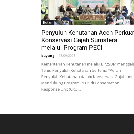
Hutan
Penyuluh Kehutanan Aceh Perkua
Konservasi Gajah Sumatera
melalui Program PECI
buyung
-
26/09/2025
Kementerian Kehutanan melalui BP2SDM menggel
Temu Penyuluh Kehutanan bertema “Peran
Penyuluh Kehutanan dalam Konservasi Gajah unt
Mendukung Program PECI” di Conservation
Response Unit (CRU)...