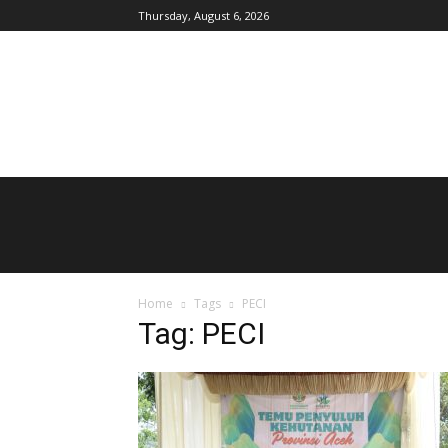
Thursday, August 6, 2026
AgroIndonesia
Home
Tags
PECI
Tag: PECI