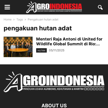
Home
Tags
Pengakuan hutan adat
pengakuan hutan adat
Menteri Raja Antoni di United for
Wildlife Global Summit di Rio:...
05/11/2025
HUTAN
ABOUT US