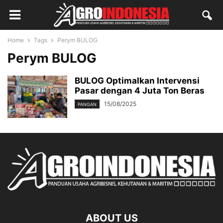
Home
Tags
Perym BULOG
Perym BULOG
BULOG Optimalkan Intervensi
Pasar dengan 4 Juta Ton Beras
15/08/2025
PANGAN
ABOUT US