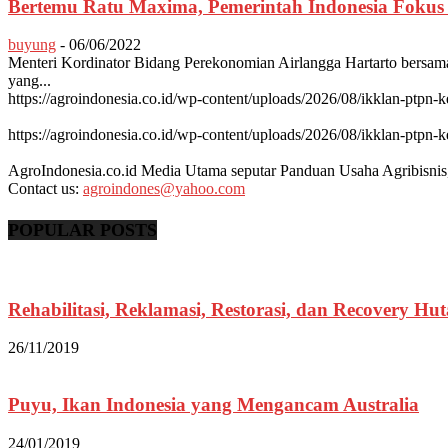
Bertemu Ratu Maxima, Pemerintah Indonesia Fokus
buyung
-
06/06/2022
Menteri Kordinator Bidang Perekonomian Airlangga Hartarto bersam
yang...
https://agroindonesia.co.id/wp-content/uploads/2026/08/ikklan-ptpn-k
https://agroindonesia.co.id/wp-content/uploads/2026/08/ikklan-ptpn-k
AgroIndonesia.co.id Media Utama seputar Panduan Usaha Agribisni
Contact us:
agroindones@yahoo.com
POPULAR POSTS
Rehabilitasi, Reklamasi, Restorasi, dan Recovery Hu
26/11/2019
Puyu, Ikan Indonesia yang Mengancam Australia
24/01/2019