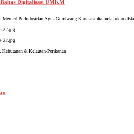
 Bahas Digitalisasi UMKM
a Menteri Perindustrian Agus Gumiwang Kartasasmita melakukan disku
e-22.jpg
e-22.jpg
s, Kehutanan & Kelautan-Perikanan
tan