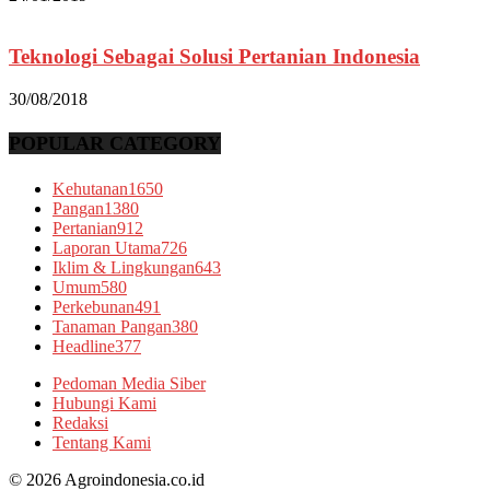
Teknologi Sebagai Solusi Pertanian Indonesia
30/08/2018
POPULAR CATEGORY
Kehutanan
1650
Pangan
1380
Pertanian
912
Laporan Utama
726
Iklim & Lingkungan
643
Umum
580
Perkebunan
491
Tanaman Pangan
380
Headline
377
Pedoman Media Siber
Hubungi Kami
Redaksi
Tentang Kami
© 2026 Agroindonesia.co.id